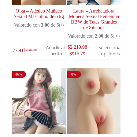
Olga – Atlético Muñeco
Laura – Arrebatadora
Sexual Masculino de 6 kg
Muñeca Sexual Femenina
BBW de Tetas Grandes
Valorado con
3.00
de 5
(1)
de Silicona
Valorado con
2.90
de 5
(10)
$
2,210.98
Añadir al
Seleccionar
$
177.91
$
236.28
carrito
opciones
$
915.79
- 46%
- 8%