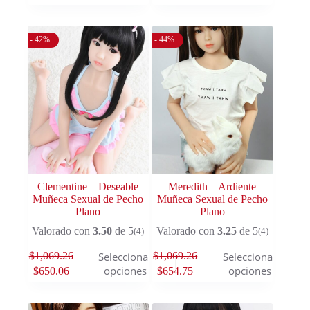
- 42%
- 44%
Clementine – Deseable
Meredith – Ardiente
Muñeca Sexual de Pecho
Muñeca Sexual de Pecho
Plano
Plano
Valorado con
3.50
de 5
Valorado con
3.25
de 5
(4)
(4)
$
1,069.26
$
1,069.26
Seleccionar
Seleccionar
opciones
opciones
$
650.06
$
654.75