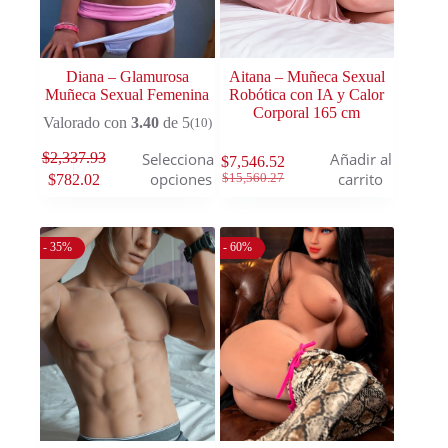
Diana – Glamurosa
Aitana – Muñeca Sexual
Muñeca Sexual Femenina
Robótica con IA y Calor
Corporal 165 cm
Valorado con
3.40
de 5
(10)
$
2,337.93
Seleccionar
Añadir al
$
7,546.52
opciones
carrito
$
15,560.27
$
782.02
- 35%
- 60%