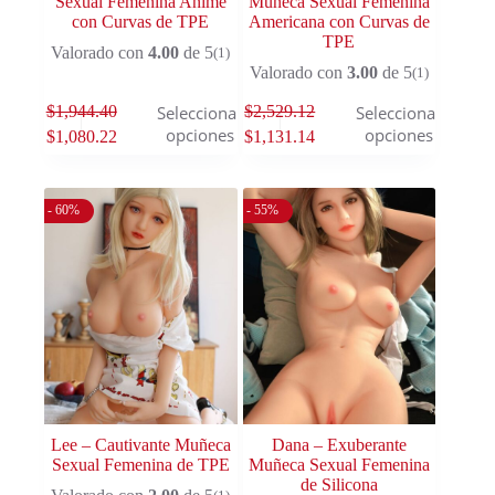
Sexual Femenina Anime
Muñeca Sexual Femenina
con Curvas de TPE
Americana con Curvas de
TPE
Valorado con
4.00
de 5
(1)
Valorado con
3.00
de 5
(1)
$
1,944.40
$
2,529.12
Seleccionar
Seleccionar
opciones
opciones
$
1,080.22
$
1,131.14
- 60%
- 55%
Lee – Cautivante Muñeca
Dana – Exuberante
Sexual Femenina de TPE
Muñeca Sexual Femenina
de Silicona