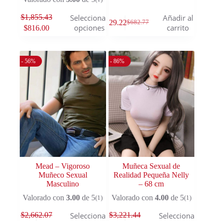
$
1,855.43
Seleccionar
Añadir al
$
229.22
$
682.77
opciones
carrito
$
816.00
- 56%
- 86%
Mead – Vigoroso
Muñeca Sexual de
Muñeco Sexual
Realidad Pequeña Nelly
Masculino
– 68 cm
Valorado con
3.00
de 5
Valorado con
4.00
de 5
(1)
(1)
$
2,662.07
$
3,221.44
Seleccionar
Seleccionar