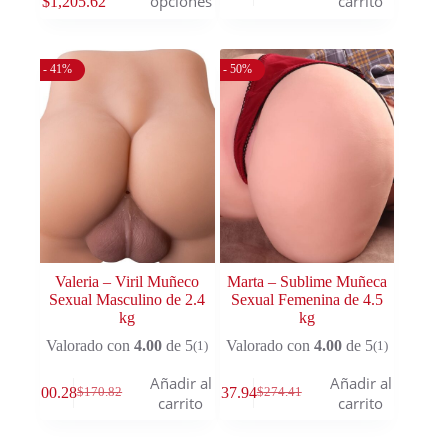
opciones
carrito
$
1,205.62
- 41%
- 50%
Valeria – Viril Muñeco
Marta – Sublime Muñeca
Sexual Masculino de 2.4
Sexual Femenina de 4.5
kg
kg
Valorado con
4.00
de 5
Valorado con
4.00
de 5
(1)
(1)
Añadir al
Añadir al
$
100.28
$
137.94
$
170.82
$
274.41
carrito
carrito