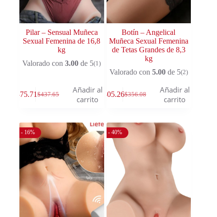
Pilar – Sensual Muñeca
Botín – Angelical
Sexual Femenina de 16,8
Muñeca Sexual Femenina
kg
de Tetas Grandes de 8,3
kg
Valorado con
3.00
de 5
(1)
Valorado con
5.00
de 5
(2)
Añadir al
Añadir al
$
375.71
$
305.26
$
437.65
$
356.08
carrito
carrito
- 16%
- 40%