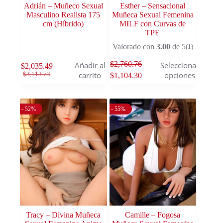
Adrián – Muñeco Sexual
Esther – Sensacional
Masculino Realista 175
Muñeca Sexual Femenina
cm (Híbrido)
MILF con Curvas de
TPE
Valorado con
3.00
de 5
(1)
$
2,760.76
Añadir al
Seleccionar
$
2,035.49
carrito
opciones
$
3,113.73
$
1,104.30
- 52%
- 55%
Tracy – Divina Muñeca
Camille – Fogosa