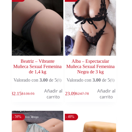
Beatriz – Vibrante
Alba – Espectacular
Muñeca Sexual Femenina
Muñeca Sexual Femenina
de 1,4 kg
Negra de 3 kg
Valorado con
3.00
de 5
Valorado con
3.00
de 5
(1)
(1)
Añadir al
Añadir al
$
82.15
$
123.09
$
136.91
$
247.78
carrito
carrito
- 59%
- 49%