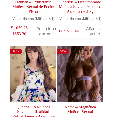
Hannah – Exuberante
Gabriela – Deslumbrante
Muñeca Sexual de Pecho
Muñeca Sexual Femenina
Plano
Asiática de 3 kg
Valorado con
3.50
de 5
Valorado con
4.00
de 5
(4)
(1)
$
1,069.26
Seleccionar
Añadir al
$
104.71
$
114.05
opciones
carrito
$
653.30
- 68%
- 54%
Queena: La Muñeca
Kama – Magnética
Sexual de Realidad
Muñeca Sexual
Virtual Joven y Asequible