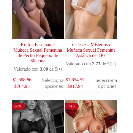
Ruth – Fascinante
Celeste – Misteriosa
Muñeca Sexual Femenina
Muñeca Sexual Femenina
de Pecho Pequeño de
Asiática de TPE
Silicona
Valorado con
2.73
de 5
(11)
Valorado con
3.00
de 5
(1)
$
1,668.86
$
1,854.57
Seleccionar
Seleccionar
opciones
opciones
$
764.95
$
817.94
- 68%
- 74%