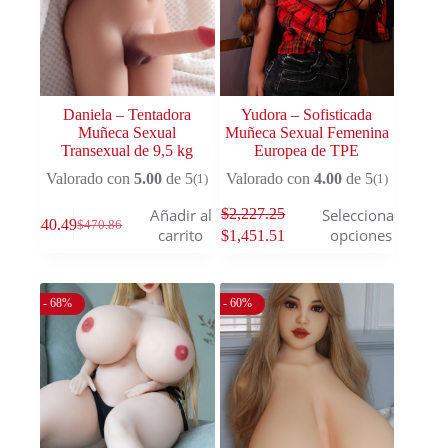
Daniela – Tentadora
Yudora – Sofisticada
Muñeca Sexual
Muñeca Sexual Femenina
Transexual de 9,5 kg
Europea de TPE
Valorado con
5.00
de 5
Valorado con
4.00
de 5
(1)
(1)
$
2,227.25
Añadir al
Seleccionar
$
340.49
$
470.86
carrito
opciones
$
1,451.51
- 68%
- 60%