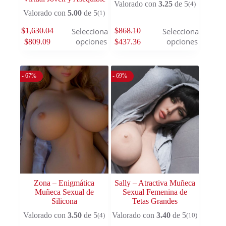
Valorado con
3.25
de 5
(4)
Valorado con
5.00
de 5
(1)
$
1,630.04
$
868.10
Seleccionar
Seleccionar
opciones
opciones
$
809.09
$
437.36
- 67%
- 69%
Zona – Enigmática
Sally – Atractiva Muñeca
Muñeca Sexual de
Sexual Femenina de
Silicona
Tetas Grandes
Valorado con
3.50
de 5
Valorado con
3.40
de 5
(4)
(10)