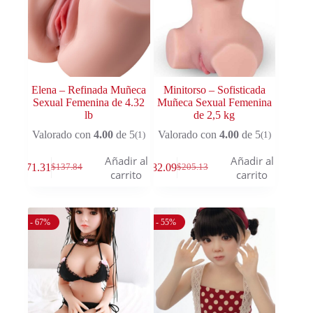
Elena – Refinada Muñeca
Minitorso – Sofisticada
Sexual Femenina de 4.32
Muñeca Sexual Femenina
lb
de 2,5 kg
Valorado con
4.00
de 5
Valorado con
4.00
de 5
(1)
(1)
Añadir al
Añadir al
$
71.31
$
82.09
$
137.84
$
205.13
carrito
carrito
- 67%
- 55%