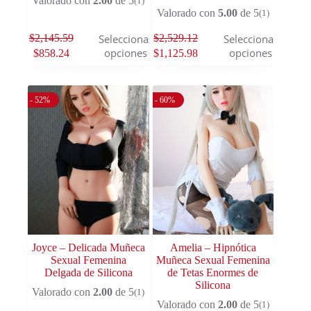
Valorado con
2.00
de 5
(1)
Valorado con
5.00
de 5
(1)
$
2,145.59
$
2,529.12
Seleccionar
Seleccionar
opciones
opciones
$
858.24
$
1,125.98
- 52%
- 60%
Joyce – Delicada Muñeca
Amelia – Hipnótica
Sexual Femenina
Muñeca Sexual Femenina
Delgada de Silicona
de Tetas Enormes de
Silicona
Valorado con
2.00
de 5
(1)
Valorado con
2.00
de 5
(1)