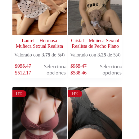
Laurel – Hermosa
Cristal – Muñeca Sexual
Muñeca Sexual Realista
Realista de Pecho Plano
Valorado con
3.75
de 5
Valorado con
3.25
de 5
(4)
(4)
$
955.47
$
955.47
Seleccionar
Seleccionar
opciones
opciones
$
512.17
$
588.46
- 14%
- 14%