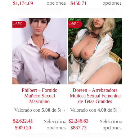
opciones
opciones
$
1,174.69
$
450.71
- 65%
- 60%
Philbert – Fornido
Doreen – Arrebatadora
Muñeco Sexual
Muñeca Sexual Femenina
Masculino
de Tetas Grandes
Valorado con
5.00
de 5
Valorado con
4.00
de 5
(1)
(1)
$
2,622.41
$
2,246.63
Seleccionar
Seleccionar
opciones
opciones
$
909.20
$
887.73