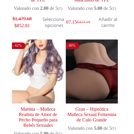
Valorado con
2.00
de 5
Valorado con
5.00
de 5
(1)
(1)
$
1,479.68
Seleccionar
Añadir al
$
207.15
$
423.18
opciones
carrito
$
852.81
- 62%
- 66%
Martina – Muñeca
Gran – Hipnótica
Realista de Amor de
Muñeca Sexual Femenina
Pecho Pequeño para
de Culo Grande
Bebés Sexuales
Valorado con
5.00
de 5
(1)
Valorado con
5.00
de 5
(1)