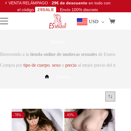
⚡ VENTA RELÁMPAGO ·
29€ de descuento
en todo con
el código
29SALE
· Envío 100% discreto
USD
Tiendas
Bienvenido a la
tienda online de muñecas sexuales
de Essexdoll. Enc
Compra por
tipo de cuerpo
,
sexo
o
precio
al mejor precio del mercado.
Tiendas
- 78%
- 65%