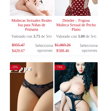
Muñecas Sexuales Reales
Deirdre – Fogosa
Joa para Niñas de
Muñeca Sexual de Pecho
Primaria
Plano
Valorado con
3.75
de 5
Valorado con
3.00
de 5
(4)
(4)
$
955.47
$
1,069.26
Seleccionar
Seleccionar
opciones
opciones
$
420.67
$
588.46
- 25%
- 73%