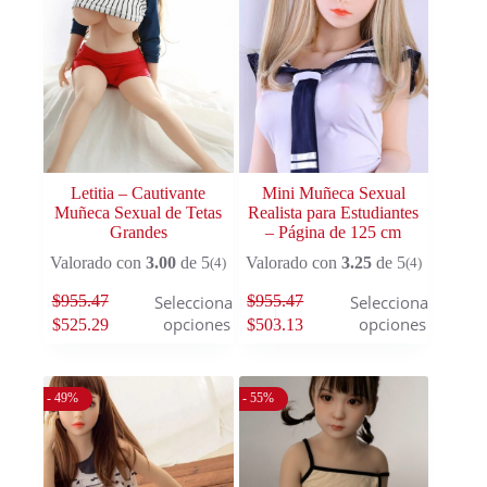
Letitia – Cautivante
Mini Muñeca Sexual
Muñeca Sexual de Tetas
Realista para Estudiantes
Grandes
– Página de 125 cm
Valorado con
3.00
de 5
Valorado con
3.25
de 5
(4)
(4)
$
955.47
$
955.47
Seleccionar
Seleccionar
opciones
opciones
$
525.29
$
503.13
- 49%
- 55%