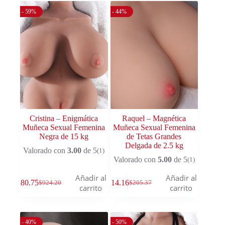
- 59%
- 44%
Cristina – Enigmática
Raquel – Magnética
Muñeca Sexual Femenina
Muñeca Sexual Femenina
Negra de 15 kg
de Tetas Grandes
Delgada de 2.5 kg
Valorado con
3.00
de 5
(1)
Valorado con
5.00
de 5
(1)
Añadir al
Añadir al
$
380.75
$
114.16
$
924.20
$
205.37
carrito
carrito
- 40%
- 50%