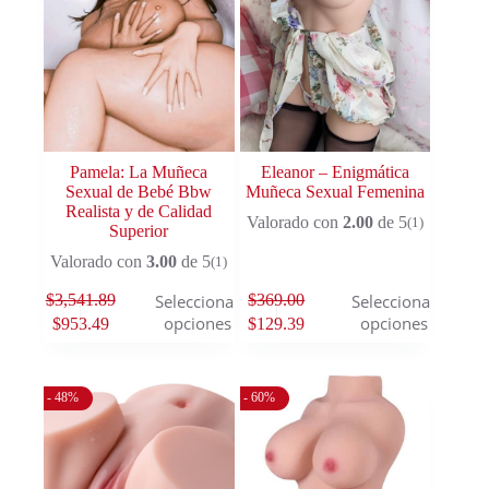
Pamela: La Muñeca
Eleanor – Enigmática
Sexual de Bebé Bbw
Muñeca Sexual Femenina
Realista y de Calidad
Valorado con
2.00
de 5
(1)
Superior
Valorado con
3.00
de 5
(1)
$
3,541.89
$
369.00
Seleccionar
Seleccionar
opciones
opciones
$
953.49
$
129.39
- 48%
- 60%