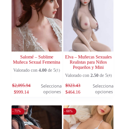
Salomé – Sublime
Elva – Muñecas Sexuales
Muñeca Sexual Femenina
Realistas para Niños
Pequeños y Mini
Valorado con
4.00
de 5
(1)
Valorado con
2.50
de 5
(4)
$
2,095.94
$
923.43
Seleccionar
Seleccionar
opciones
opciones
$
999.14
$
464.16
- 71%
- 66%