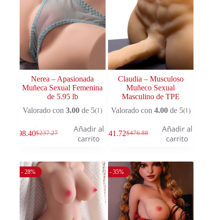
Nerea – Apasionada
Claudia – Musculoso
Muñeca Sexual Femenina
Muñeco Sexual
de 5.95 lb
Masculino de TPE
Valorado con
3.00
de 5
Valorado con
4.00
de 5
(1)
(1)
Añadir al
Añadir al
$
98.40
$
241.72
$
237.27
$
476.88
carrito
carrito
- 28%
- 35%