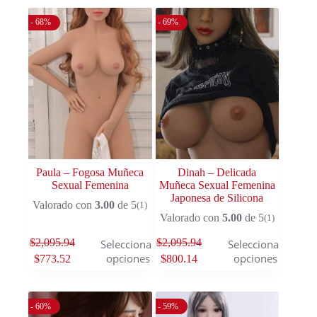
- 68%
- 69%
Paula – Fogosa Muñeca
Dinah – Delicada
Sexual Femenina
Muñeca Sexual Femenina
Japonesa de Silicona
Valorado con
3.00
de 5
(1)
Valorado con
5.00
de 5
(1)
$
2,095.94
$
2,095.94
Seleccionar
Seleccionar
opciones
opciones
$
773.52
$
800.14
- 60%
- 59%