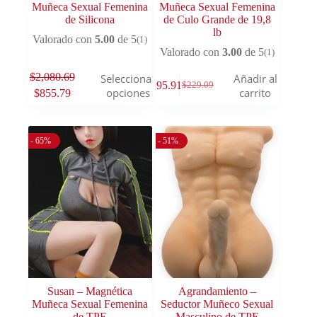
Muñeca Sexual Femenina
Muñeca Sexual Femenina
de Silicona
de Culo Grande de 19,8
lb
Valorado con
5.00
de 5
(1)
Valorado con
3.00
de 5
(1)
$
2,080.69
Seleccionar
Añadir al
$
195.91
$
229.09
opciones
carrito
$
855.79
- 65%
- 51%
Susan – Magnética
Agrandamiento –
Muñeca Sexual Femenina
Seductor Muñeco Sexual
de TPE
Masculino de TPE