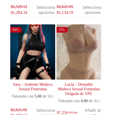
$
2,529.12
$
2,621.05
Seleccionar
Seleccionar
opciones
opciones
$
1,204.34
$
1,134.19
- 60%
- 33%
Sara – Ardiente Muñeca
Lucía – Deseable
Sexual Femenina
Muñeca Sexual Femenina
Delgada de TPE
Valorado con
5.00
de 5
(1)
Valorado con
4.00
de 5
(1)
$
2,621.05
Seleccionar
Añadir al
$
397.23
$
595.84