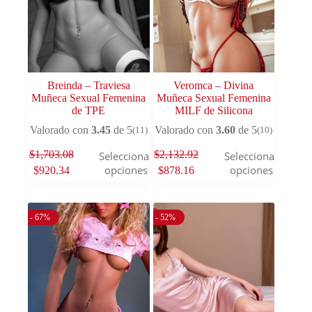
Breinda – Traviesa
Veromca – Divina
Muñeca Sexual Femenina
Muñeca Sexual Femenina
de TPE
MILF de Silicona
Valorado con
3.45
de 5
Valorado con
3.60
de 5
(11)
(10)
$
1,703.08
$
2,132.92
Seleccionar
Seleccionar
opciones
opciones
$
920.34
$
878.16
- 67%
- 52%