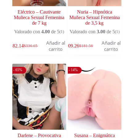
Eléctrico – Cautivante
Nuria – Hipnótica
Muñeca Sexual Femenina
Muñeca Sexual Femenina
de 7 kg
de 3,5 kg
Valorado con
4.00
de 5
Valorado con
3.00
de 5
(1)
(1)
Añadir al
Añadir al
$
282.14
$
109.26
$
336.65
$
181.56
carrito
carrito
- 65%
- 14%
Darlene – Provocativa
Susana – Enigmática