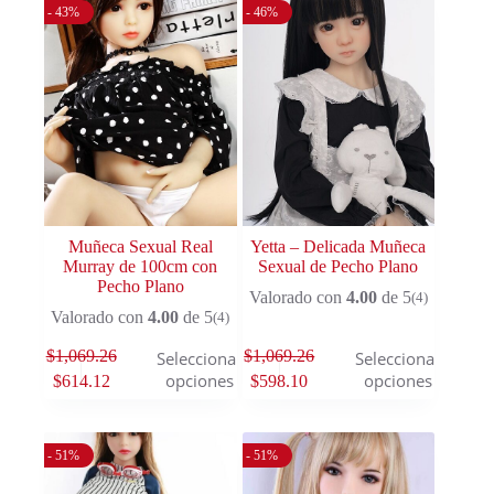
- 43%
- 46%
Muñeca Sexual Real
Yetta – Delicada Muñeca
Murray de 100cm con
Sexual de Pecho Plano
Pecho Plano
Valorado con
4.00
de 5
(4)
Valorado con
4.00
de 5
(4)
$
1,069.26
$
1,069.26
Seleccionar
Seleccionar
opciones
opciones
$
614.12
$
598.10
- 51%
- 51%