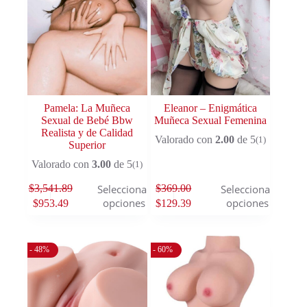
Pamela: La Muñeca
Eleanor – Enigmática
Sexual de Bebé Bbw
Muñeca Sexual Femenina
Realista y de Calidad
Valorado con
2.00
de 5
(1)
Superior
Valorado con
3.00
de 5
(1)
$
3,541.89
$
369.00
Seleccionar
Seleccionar
opciones
opciones
$
953.49
$
129.39
- 48%
- 60%