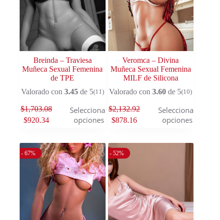
Breinda – Traviesa
Veromca – Divina
Muñeca Sexual Femenina
Muñeca Sexual Femenina
de TPE
MILF de Silicona
Valorado con
3.45
de 5
Valorado con
3.60
de 5
(11)
(10)
$
1,703.08
$
2,132.92
Seleccionar
Seleccionar
opciones
opciones
$
920.34
$
878.16
- 67%
- 52%