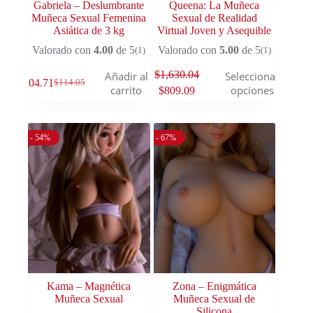
Gabriela – Deslumbrante
Queena: La Muñeca
Muñeca Sexual Femenina
Sexual de Realidad
Asiática de 3 kg
Virtual Joven y Asequible
Valorado con
4.00
de 5
Valorado con
5.00
de 5
(1)
(1)
$
1,630.04
Añadir al
Seleccionar
$
104.71
$
114.05
carrito
opciones
$
809.09
- 54%
- 67%
Kama – Magnética
Zona – Enigmática
Muñeca Sexual
Muñeca Sexual de
Silicona