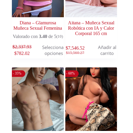
Diana – Glamurosa
Aitana – Muñeca Sexual
Muñeca Sexual Femenina
Robótica con IA y Calor
Corporal 165 cm
Valorado con
3.40
de 5
(10)
$
2,337.93
Seleccionar
Añadir al
$
7,546.52
opciones
carrito
$
15,560.27
$
782.02
- 35%
- 60%