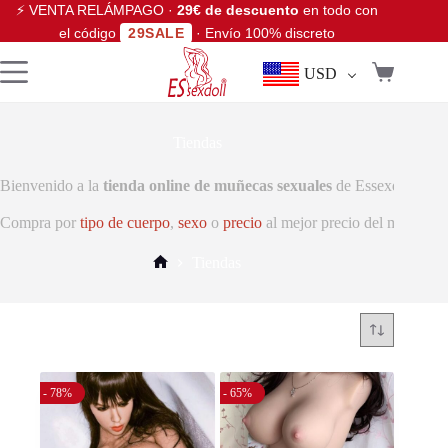
⚡ VENTA RELÁMPAGO ·
29€ de descuento
en todo con
el código
29SALE
· Envío 100% discreto
USD
Tiendas
Bienvenido a la
tienda online de muñecas sexuales
de Essexdoll. Enc
Compra por
tipo de cuerpo
,
sexo
o
precio
al mejor precio del mercado.
Tiendas
- 78%
- 65%