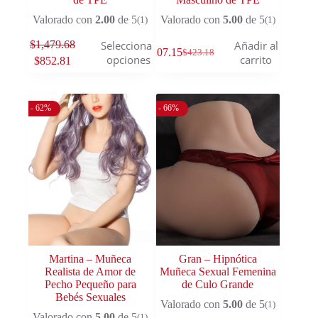
Valorado con
2.00
de 5
Valorado con
5.00
de 5
(1)
(1)
$
1,479.68
Seleccionar
Añadir al
$
207.15
$
423.18
opciones
carrito
$
852.81
- 62%
- 66%
Martina – Muñeca
Gran – Hipnótica
Realista de Amor de
Muñeca Sexual Femenina
Pecho Pequeño para
de Culo Grande
Bebés Sexuales
Valorado con
5.00
de 5
(1)
Valorado con
5.00
de 5
(1)