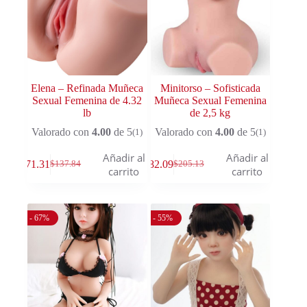
Elena – Refinada Muñeca
Minitorso – Sofisticada
Sexual Femenina de 4.32
Muñeca Sexual Femenina
lb
de 2,5 kg
Valorado con
4.00
de 5
Valorado con
4.00
de 5
(1)
(1)
Añadir al
Añadir al
$
71.31
$
82.09
$
137.84
$
205.13
carrito
carrito
- 67%
- 55%