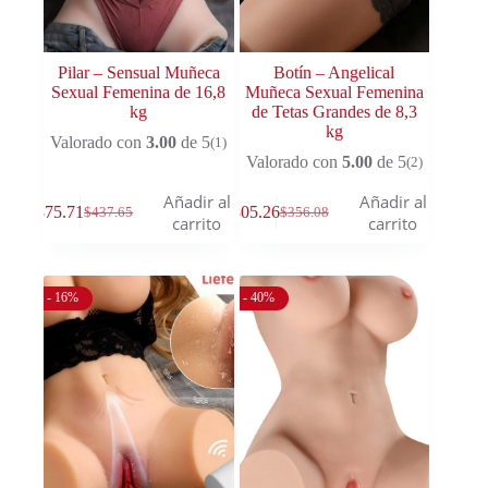
Pilar – Sensual Muñeca
Botín – Angelical
Sexual Femenina de 16,8
Muñeca Sexual Femenina
kg
de Tetas Grandes de 8,3
kg
Valorado con
3.00
de 5
(1)
Valorado con
5.00
de 5
(2)
Añadir al
Añadir al
$
375.71
$
305.26
$
437.65
$
356.08
carrito
carrito
- 16%
- 40%