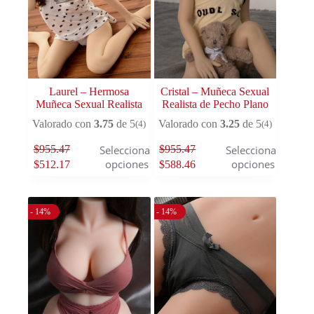
Laurel – Hermosa
Cristal – Muñeca Sexual
Muñeca Sexual Realista
Realista de Pecho Plano
Valorado con
3.75
de 5
Valorado con
3.25
de 5
(4)
(4)
$
955.47
$
955.47
Seleccionar
Seleccionar
opciones
opciones
$
512.17
$
588.46
- 14%
- 14%