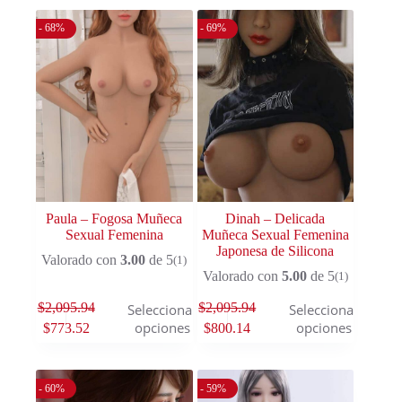
- 68%
- 69%
Paula – Fogosa Muñeca
Dinah – Delicada
Sexual Femenina
Muñeca Sexual Femenina
Japonesa de Silicona
Valorado con
3.00
de 5
(1)
Valorado con
5.00
de 5
(1)
$
2,095.94
$
2,095.94
Seleccionar
Seleccionar
opciones
opciones
$
773.52
$
800.14
- 60%
- 59%