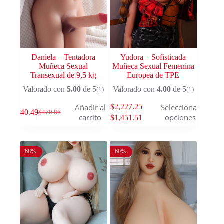
Daniela – Tentadora
Yudora – Sofisticada
Muñeca Sexual
Muñeca Sexual Femenina
Transexual de 9,5 kg
Europea de TPE
Valorado con
5.00
de 5
Valorado con
4.00
de 5
(1)
(1)
$
2,227.25
Añadir al
Seleccionar
$
340.49
$
470.86
carrito
opciones
$
1,451.51
- 68%
- 60%