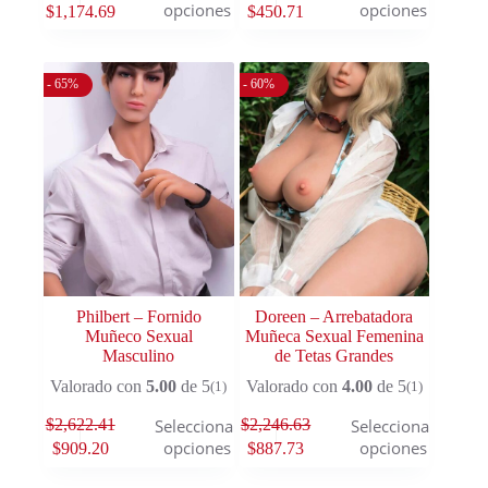
opciones
opciones
$
1,174.69
$
450.71
- 65%
- 60%
Philbert – Fornido
Doreen – Arrebatadora
Muñeco Sexual
Muñeca Sexual Femenina
Masculino
de Tetas Grandes
Valorado con
5.00
de 5
Valorado con
4.00
de 5
(1)
(1)
$
2,622.41
$
2,246.63
Seleccionar
Seleccionar
opciones
opciones
$
909.20
$
887.73