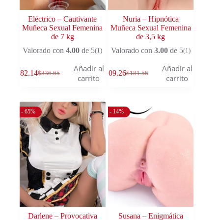
Eléctrico – Cautivante
Nuria – Hipnótica
Muñeca Sexual Femenina
Muñeca Sexual Femenina
de 7 kg
de 3,5 kg
Valorado con
4.00
de 5
Valorado con
3.00
de 5
(1)
(1)
Añadir al
Añadir al
$
282.14
$
109.26
$
336.65
$
181.56
carrito
carrito
- 65%
- 14%
Darlene – Provocativa
Susana – Enigmática