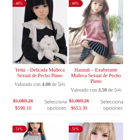
- 46%
- 46%
Yetta – Delicada Muñeca
Hannah – Exuberante
Sexual de Pecho Plano
Muñeca Sexual de Pecho
Plano
Valorado con
4.00
de 5
(4)
Valorado con
3.50
de 5
(4)
$
1,069.26
$
1,069.26
Seleccionar
Seleccionar
opciones
opciones
$
598.10
$
653.30
- 51%
- 51%