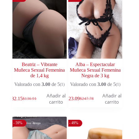
Beatriz – Vibrante
Alba – Espectacular
Muñeca Sexual Femenina
Muñeca Sexual Femenina
de 1,4 kg
Negra de 3 kg
Valorado con
3.00
de 5
Valorado con
3.00
de 5
(1)
(1)
Añadir al
Añadir al
$
82.15
$
123.09
$
136.91
$
247.78
carrito
carrito
- 59%
- 49%