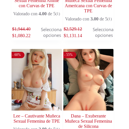
Sexual Femenina Anime
Muñeca Sexual Femenina
con Curvas de TPE
Americana con Curvas de
TPE
Valorado con
4.00
de 5
(1)
Valorado con
3.00
de 5
(1)
$
1,944.40
$
2,529.12
Seleccionar
Seleccionar
opciones
opciones
$
1,080.22
$
1,131.14
- 60%
- 55%
Lee – Cautivante Muñeca
Dana – Exuberante
Sexual Femenina de TPE
Muñeca Sexual Femenina
de Silicona