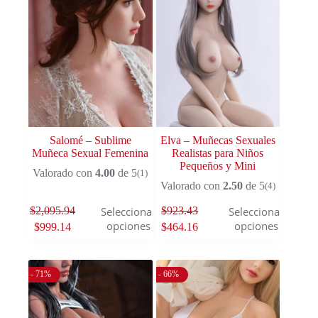
Salomé – Sublime
Elva – Muñecas Sexuales
Muñeca Sexual Femenina
Realistas para Niños
Pequeños y Mini
Valorado con
4.00
de 5
(1)
Valorado con
2.50
de 5
(4)
$
2,095.94
$
923.43
Seleccionar
Seleccionar
opciones
opciones
$
999.14
$
464.16
- 71%
- 66%