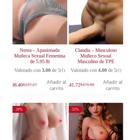
Nerea – Apasionada
Claudia – Musculoso
Muñeca Sexual Femenina
Muñeco Sexual
de 5.95 lb
Masculino de TPE
Valorado con
3.00
de 5
Valorado con
4.00
de 5
(1)
(1)
Añadir al
Añadir al
$
98.40
$
241.72
$
237.27
$
476.88
carrito
carrito
- 28%
- 35%