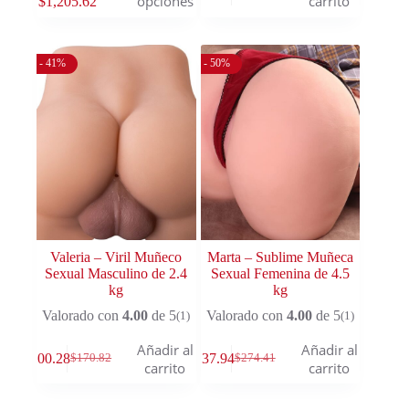
opciones
carrito
$
1,205.62
- 41%
- 50%
Valeria – Viril Muñeco
Marta – Sublime Muñeca
Sexual Masculino de 2.4
Sexual Femenina de 4.5
kg
kg
Valorado con
4.00
de 5
Valorado con
4.00
de 5
(1)
(1)
Añadir al
Añadir al
$
100.28
$
137.94
$
170.82
$
274.41
carrito
carrito