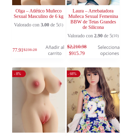
Olga – Atlético Muñeco
Laura – Arrebatadora
Sexual Masculino de 6 kg
Muñeca Sexual Femenina
BBW de Tetas Grandes
Valorado con
3.00
de 5
(1)
de Silicona
Valorado con
2.90
de 5
(10)
$
2,210.98
Añadir al
Seleccionar
$
177.91
$
236.28
carrito
opciones
$
915.79
- 8%
- 68%