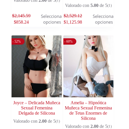
Valorado con
2.00
de 5
(1)
Valorado con
5.00
de 5
(1)
$
2,145.59
$
2,529.12
Seleccionar
Seleccionar
opciones
opciones
$
858.24
$
1,125.98
- 52%
- 60%
Joyce – Delicada Muñeca
Amelia – Hipnótica
Sexual Femenina
Muñeca Sexual Femenina
Delgada de Silicona
de Tetas Enormes de
Silicona
Valorado con
2.00
de 5
(1)
Valorado con
2.00
de 5
(1)