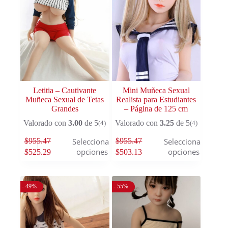
Letitia – Cautivante
Mini Muñeca Sexual
Muñeca Sexual de Tetas
Realista para Estudiantes
Grandes
– Página de 125 cm
Valorado con
3.00
de 5
Valorado con
3.25
de 5
(4)
(4)
$
955.47
$
955.47
Seleccionar
Seleccionar
opciones
opciones
$
525.29
$
503.13
- 49%
- 55%