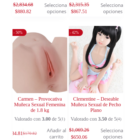
$
2,834.68
$
2,315.35
Seleccionar
Seleccionar
opciones
opciones
$
880.82
$
867.51
- 50%
- 42%
Carmen – Provocativa
Clementine – Deseable
Muñeca Sexual Femenina
Muñeca Sexual de Pecho
de 1.8 kg
Plano
Valorado con
3.00
de 5
Valorado con
3.50
de 5
(1)
(4)
$
1,069.26
Añadir al
Seleccionar
$
84.81
$
170.82
carrito
opciones
$
650.06