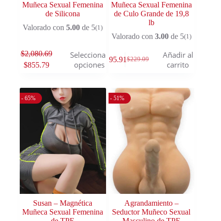
Muñeca Sexual Femenina
Muñeca Sexual Femenina
de Silicona
de Culo Grande de 19,8
lb
Valorado con
5.00
de 5
(1)
Valorado con
3.00
de 5
(1)
$
2,080.69
Seleccionar
Añadir al
$
195.91
$
229.09
opciones
carrito
$
855.79
- 65%
- 51%
Susan – Magnética
Agrandamiento –
Muñeca Sexual Femenina
Seductor Muñeco Sexual
de TPE
Masculino de TPE