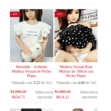
- 44%
- 43%
Meredith – Ardiente
Muñeca Sexual Real
Muñeca Sexual de Pecho
Murray de 100cm con
Plano
Pecho Plano
Valorado con
3.25
de 5
Valorado con
4.00
de 5
(4)
(4)
$
1,069.26
$
1,069.26
Seleccionar
Seleccionar
opciones
opciones
$
654.75
$
614.12