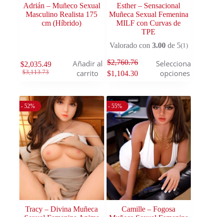
Adrián – Muñeco Sexual
Esther – Sensacional
Masculino Realista 175
Muñeca Sexual Femenina
cm (Híbrido)
MILF con Curvas de
TPE
Valorado con
3.00
de 5
(1)
$
2,760.76
Añadir al
Seleccionar
$
2,035.49
carrito
opciones
$
3,113.73
$
1,104.30
- 52%
- 55%
Tracy – Divina Muñeca
Camille – Fogosa