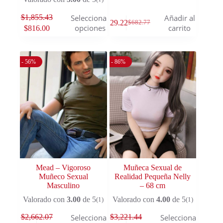
$
1,855.43
Seleccionar
Añadir al
$
229.22
$
682.77
opciones
carrito
$
816.00
- 56%
- 86%
Mead – Vigoroso
Muñeca Sexual de
Muñeco Sexual
Realidad Pequeña Nelly
Masculino
– 68 cm
Valorado con
3.00
de 5
Valorado con
4.00
de 5
(1)
(1)
$
2,662.07
$
3,221.44
Seleccionar
Seleccionar