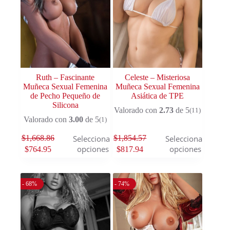
Ruth – Fascinante
Celeste – Misteriosa
Muñeca Sexual Femenina
Muñeca Sexual Femenina
de Pecho Pequeño de
Asiática de TPE
Silicona
Valorado con
2.73
de 5
(11)
Valorado con
3.00
de 5
(1)
$
1,668.86
$
1,854.57
Seleccionar
Seleccionar
opciones
opciones
$
764.95
$
817.94
- 68%
- 74%