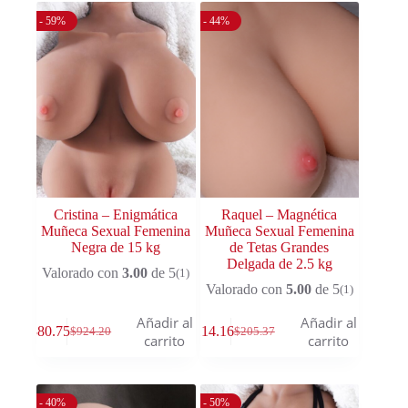
- 59%
- 44%
Cristina – Enigmática
Raquel – Magnética
Muñeca Sexual Femenina
Muñeca Sexual Femenina
Negra de 15 kg
de Tetas Grandes
Delgada de 2.5 kg
Valorado con
3.00
de 5
(1)
Valorado con
5.00
de 5
(1)
Añadir al
Añadir al
$
380.75
$
114.16
$
924.20
$
205.37
carrito
carrito
- 40%
- 50%