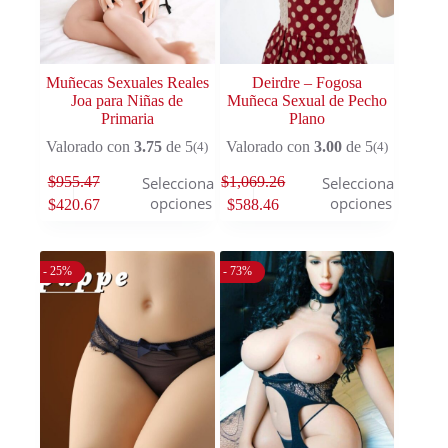
Muñecas Sexuales Reales
Deirdre – Fogosa
Joa para Niñas de
Muñeca Sexual de Pecho
Primaria
Plano
Valorado con
3.75
de 5
Valorado con
3.00
de 5
(4)
(4)
$
955.47
$
1,069.26
Seleccionar
Seleccionar
opciones
opciones
$
420.67
$
588.46
- 25%
- 73%