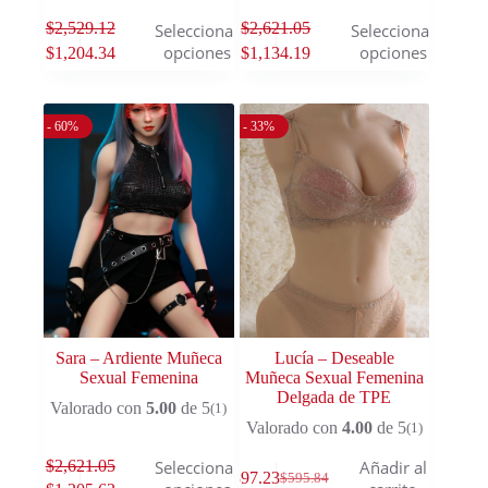
$
2,529.12
$
2,621.05
Seleccionar
Seleccionar
opciones
opciones
$
1,204.34
$
1,134.19
- 60%
- 33%
Sara – Ardiente Muñeca
Lucía – Deseable
Sexual Femenina
Muñeca Sexual Femenina
Delgada de TPE
Valorado con
5.00
de 5
(1)
Valorado con
4.00
de 5
(1)
$
2,621.05
Seleccionar
Añadir al
$
397.23
$
595.84