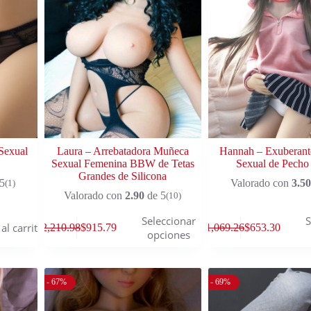
Sexual
Laura – Arrebatadora Muñeca
Hannah – Exuberan
Sexual Femenina BBW de Tetas
Sexual de Pecho
Grandes de Silicona
5
Valorado con
3.50
(1)
Valorado con
2.90
de 5
(10)
Seleccionar
S
al carrito
$
2,210.98
$
915.79
$
1,069.26
$
653.30
opciones
- 67%
- 69%