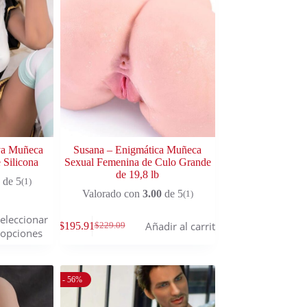
va Muñeca
Susana – Enigmática Muñeca
 Silicona
Sexual Femenina de Culo Grande
de 19,8 lb
de 5
(1)
Valorado con
3.00
de 5
(1)
eleccionar
Añadir al carrito
$
195.91
$
229.09
opciones
- 56%