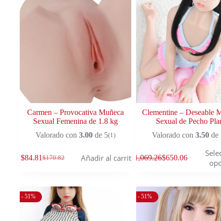
Carmen – Provocativa Muñeca
Clementine – Deseable 
Sexual Femenina de 1.8 kg
Sexual de Pecho Pla
Valorado con
3.00
de 5
Valorado con
3.50
de 
(1)
Sele
Añadir al carrito
$
84.81
$
1,069.26
$
650.06
$
170.82
opc
- 51%
- 51%