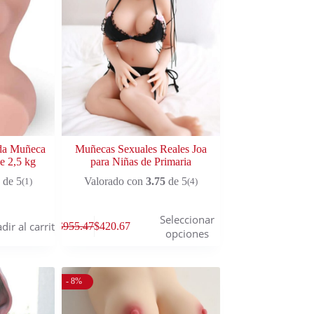
ada Muñeca
Muñecas Sexuales Reales Joa
e 2,5 kg
para Niñas de Primaria
de 5
Valorado con
3.75
de 5
(1)
(4)
Seleccionar
dir al carrito
$
955.47
$
420.67
opciones
- 8%