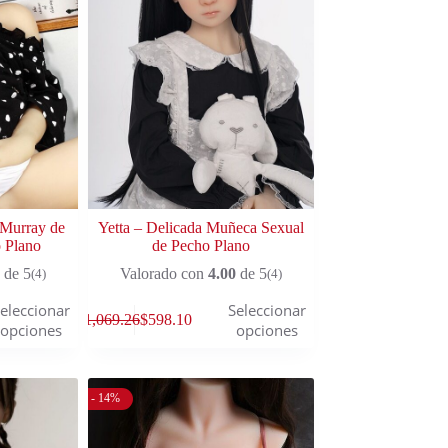
 Murray de
Yetta – Delicada Muñeca Sexual
 Plano
de Pecho Plano
de 5
Valorado con
4.00
de 5
(4)
(4)
eleccionar
Seleccionar
$
1,069.26
$
598.10
opciones
opciones
- 14%