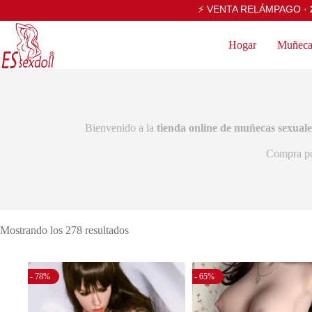
⚡ VENTA RELÁMPAGO ·
Hogar
Muñecas
Bienvenido a la
tienda online de muñecas sexuale
Compra p
Mostrando los 278 resultados
- 78%
- 65%