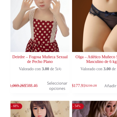
Deirdre – Fogosa Muñeca Sexual
Olga – Atlético Muñeco 
de Pecho Plano
Masculino de 6 kg
Valorado con
3.00
de 5
Valorado con
3.00
de 
(4)
Seleccionar
Añadir 
$
1,069.26
$
588.46
$
177.91
$
236.28
opciones
- 68%
- 54%