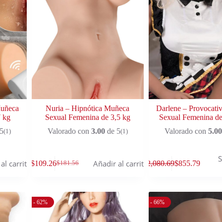
Muñeca
Nuria – Hipnótica Muñeca
Darlene – Provocati
 kg
Sexual Femenina de 3,5 kg
Sexual Femenina de
5
Valorado con
3.00
de 5
Valorado con
5.00
(1)
(1)
S
al carrito
Añadir al carrito
$
109.26
$
2,080.69
$
855.79
$
181.56
- 62%
- 66%