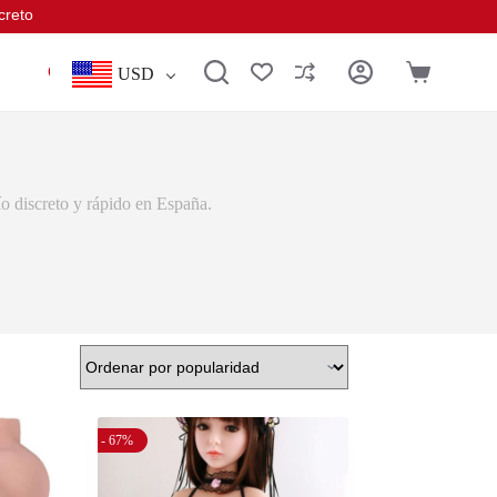
creto
Conectar
USD
o discreto y rápido en España.
- 67%