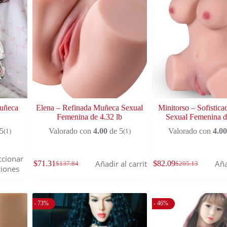
Muñeca
Elena – Refinada Muñeca Sexual
Minitorso – Sofistic
Femenina de 4.32 lb
Sexual Femenina d
5
Valorado con
4.00
de 5
Valorado con
4.00
(1)
(1)
ccionar
Añadir al carrito
Aña
$
71.31
$
82.09
$
137.84
$
205.13
iones
- 73%
- 46%