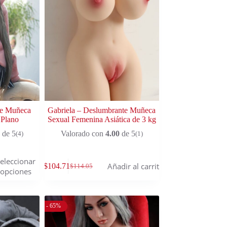
te Muñeca
Gabriela – Deslumbrante Muñeca
 Plano
Sexual Femenina Asiática de 3 kg
de 5
Valorado con
4.00
de 5
(4)
(1)
eleccionar
Añadir al carrito
$
104.71
$
114.05
opciones
- 65%