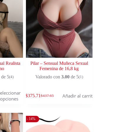
al Realista
Pilar – Sensual Muñeca Sexual
no
Femenina de 16,8 kg
de 5
Valorado con
3.00
de 5
(4)
(1)
eleccionar
Añadir al carrito
$
375.71
$
437.65
opciones
- 14%