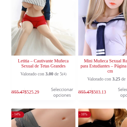
Letitia – Cautivante Muñeca
Mini Muñeca Sexual Rea
Sexual de Tetas Grandes
para Estudiantes – Página
cm
Valorado con
3.00
de 5
(4)
Valorado con
3.25
de 
Seleccionar
Sele
$
955.47
$
525.29
$
955.47
$
503.13
opciones
opc
- 14%
- 16%