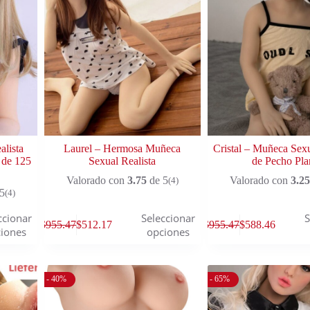
lista
Laurel – Hermosa Muñeca
Cristal – Muñeca Sexu
 de 125
Sexual Realista
de Pecho Pla
Valorado con
3.75
de 5
Valorado con
3.25
(4)
5
(4)
ccionar
Seleccionar
S
$
955.47
$
512.17
$
955.47
$
588.46
iones
opciones
- 40%
- 65%