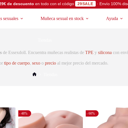
29€ de descuento
en todo con el código
29SALE
· Envío 100% dis
 sexuales
Muñeca sexual en stock
Ayuda
Tiendas
s
de Essexdoll. Encuentra muñecas realistas de
TPE
y
silicona
con enví
or
tipo de cuerpo
,
sexo
o
precio
al mejor precio del mercado.
Tiendas
- 48%
- 60%