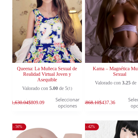
Queena: La Muñeca Sexual de
Kama – Magnética Mu
Realidad Virtual Joven y
Sexual
Asequible
Valorado con
3.25
de 
Valorado con
5.00
de 5
(1)
Seleccionar
Sele
$
1,630.04
$
809.09
$
868.10
$
437.36
opciones
opc
- 50%
- 42%