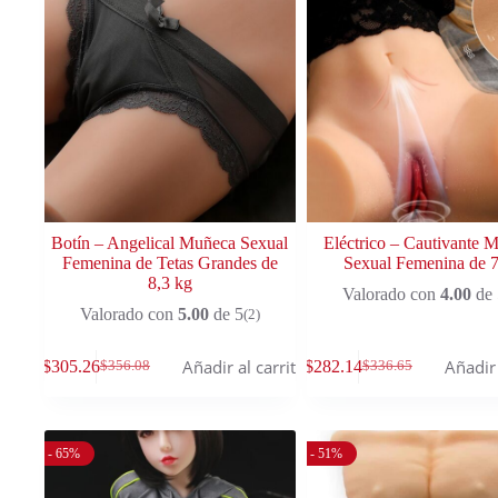
Botín – Angelical Muñeca Sexual
Eléctrico – Cautivante 
Femenina de Tetas Grandes de
Sexual Femenina de 7
8,3 kg
Valorado con
4.00
de 
Valorado con
5.00
de 5
(2)
Añadir al carrito
Añadir 
$
305.26
$
282.14
$
356.08
$
336.65
- 65%
- 51%