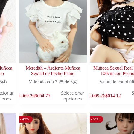
Muñeca
Meredith – Ardiente Muñeca
Muñeca Sexual Real
no
Sexual de Pecho Plano
100cm con Pecho
5
Valorado con
3.25
de 5
Valorado con
4.00
(4)
(4)
ccionar
Seleccionar
S
$
1,069.26
$
654.75
$
1,069.26
$
614.12
iones
opciones
- 49%
- 55%