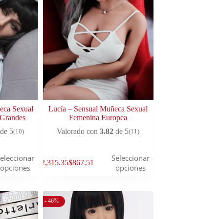
ñeca Sexual
Lucía – Sensual Muñeca Sexual
 Grandes
Femenina Europea
de 5
Valorado con
3.82
de 5
(10)
(11)
eleccionar
Seleccionar
$
2,315.35
$
867.51
opciones
opciones
- 46%