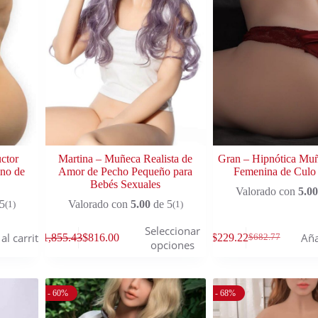
ctor
Martina – Muñeca Realista de
Gran – Hipnótica Mu
no de
Amor de Pecho Pequeño para
Femenina de Culo
Bebés Sexuales
Valorado con
5.00
5
Valorado con
5.00
de 5
(1)
(1)
Seleccionar
al carrito
Aña
$
1,855.43
$
816.00
$
229.22
$
682.77
opciones
- 60%
- 68%