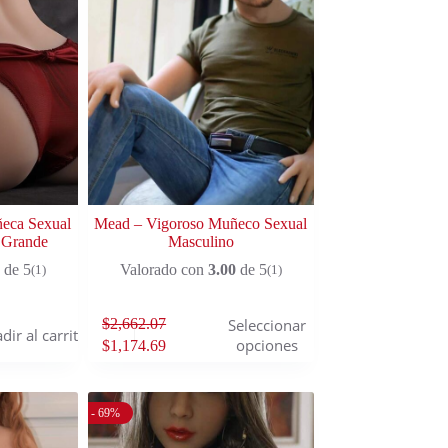
ñeca Sexual
Mead – Vigoroso Muñeco Sexual
 Grande
Masculino
de 5
Valorado con
3.00
de 5
(1)
(1)
$
2,662.07
Seleccionar
dir al carrito
opciones
$
1,174.69
- 69%