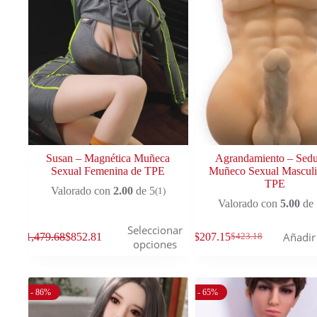
Susan – Magnética Muñeca
Agrandamiento – Sedu
Sexual Femenina de TPE
Muñeco Sexual Masculi
TPE
Valorado con
2.00
de 5
(1)
Valorado con
5.00
de 
Seleccionar
Añadir 
$
1,479.68
$
852.81
$
207.15
$
423.18
opciones
- 86%
- 65%