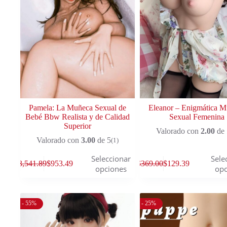
Pamela: La Muñeca Sexual de
Eleanor – Enigmática 
Bebé Bbw Realista y de Calidad
Sexual Femenina
Superior
Valorado con
2.00
de 
Valorado con
3.00
de 5
(1)
Seleccionar
Sele
$
3,541.89
$
953.49
$
369.00
$
129.39
opciones
opc
- 55%
- 25%