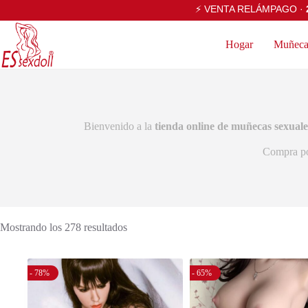
⚡ VENTA RELÁMPAGO ·
Hogar
Muñecas
Bienvenido a la
tienda online de muñecas sexuale
Compra p
Mostrando los 278 resultados
- 78%
- 65%