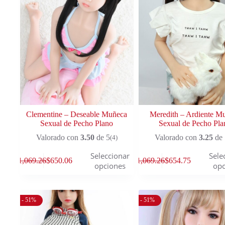
Clementine – Deseable Muñeca
Meredith – Ardiente M
Sexual de Pecho Plano
Sexual de Pecho Pla
Valorado con
3.50
de 5
Valorado con
3.25
de 
(4)
Seleccionar
Sele
$
1,069.26
$
650.06
$
1,069.26
$
654.75
opciones
opc
- 51%
- 51%