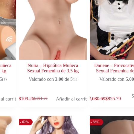
Muñeca
Nuria – Hipnótica Muñeca
Darlene – Provocati
 kg
Sexual Femenina de 3,5 kg
Sexual Femenina de
5
Valorado con
3.00
de 5
Valorado con
5.00
(1)
(1)
S
al carrito
Añadir al carrito
$
109.26
$
2,080.69
$
855.79
$
181.56
- 62%
- 66%