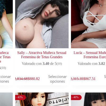
Muñeca
Sally – Atractiva Muñeca Sexual
Lucía – Sensual Muñ
 Tetas
Femenina de Tetas Grandes
Femenina Eur
a
Valorado con
3.40
de 5
Valorado con
3.82
(10)
5
(10)
ccionar
Seleccionar
S
$
2,834.68
$
880.82
$
2,315.35
$
867.51
iones
opciones
- 43%
- 46%