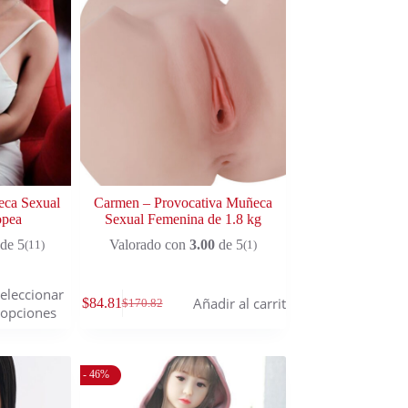
eca Sexual
Carmen – Provocativa Muñeca
opea
Sexual Femenina de 1.8 kg
de 5
Valorado con
3.00
de 5
(11)
(1)
eleccionar
Añadir al carrito
$
84.81
$
170.82
opciones
- 46%