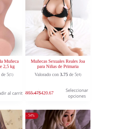
ada Muñeca
Muñecas Sexuales Reales Joa
e 2,5 kg
para Niñas de Primaria
de 5
Valorado con
3.75
de 5
(1)
(4)
Seleccionar
dir al carrito
$
955.47
$
420.67
opciones
- 54%