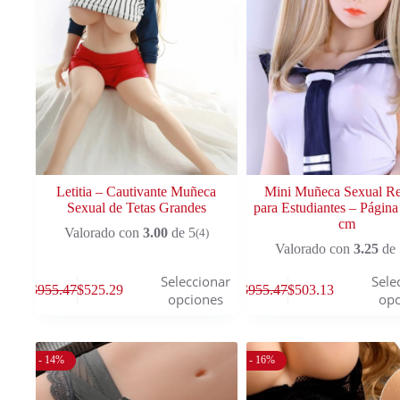
Letitia – Cautivante Muñeca
Mini Muñeca Sexual Rea
Sexual de Tetas Grandes
para Estudiantes – Página
cm
Valorado con
3.00
de 5
(4)
Valorado con
3.25
de 
Seleccionar
Sele
$
955.47
$
525.29
$
955.47
$
503.13
opciones
opc
- 14%
- 16%