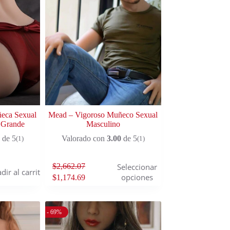
ñeca Sexual
Mead – Vigoroso Muñeco Sexual
 Grande
Masculino
de 5
Valorado con
3.00
de 5
(1)
(1)
$
2,662.07
Seleccionar
dir al carrito
opciones
$
1,174.69
- 69%