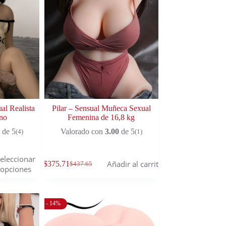
al Realista
Pilar – Sensual Muñeca Sexual
no
Femenina de 16,8 kg
de 5
Valorado con
3.00
de 5
(4)
(1)
eleccionar
Añadir al carrito
$
375.71
$
437.65
opciones
- 14%