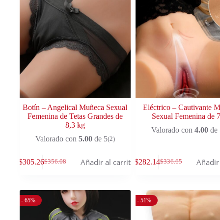
Botín – Angelical Muñeca Sexual
Eléctrico – Cautivante 
Femenina de Tetas Grandes de
Sexual Femenina de 7
8,3 kg
Valorado con
4.00
de 
Valorado con
5.00
de 5
(2)
Añadir al carrito
Añadir 
$
305.26
$
282.14
$
356.08
$
336.65
- 65%
- 51%