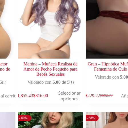
ctor
Martina – Muñeca Realista de
Gran – Hipnótica Mu
no de
Amor de Pecho Pequeño para
Femenina de Culo
Bebés Sexuales
Valorado con
5.00
5
Valorado con
5.00
de 5
(1)
(1)
Seleccionar
al carrito
Aña
$
1,855.43
$
816.00
$
229.22
$
682.77
opciones
- 60%
- 68%