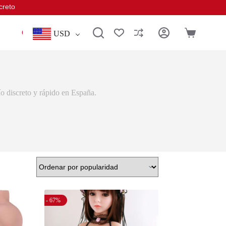
creto
Conectar
USD
o discreto y rápido en España.
- 67%