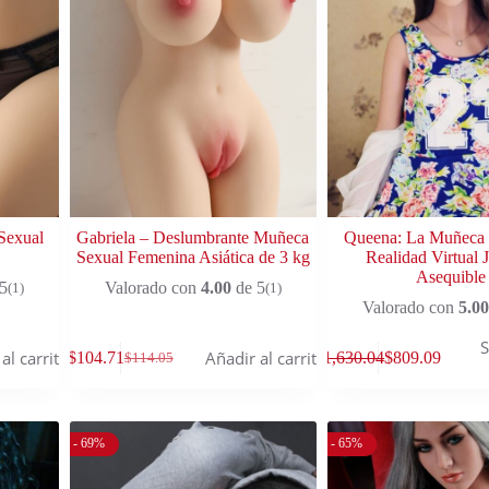
Sexual
Gabriela – Deslumbrante Muñeca
Queena: La Muñeca 
Sexual Femenina Asiática de 3 kg
Realidad Virtual 
Asequible
5
Valorado con
4.00
de 5
(1)
(1)
Valorado con
5.00
S
al carrito
Añadir al carrito
$
104.71
$
1,630.04
$
809.09
$
114.05
- 69%
- 65%