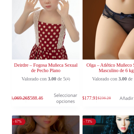
Deirdre – Fogosa Muñeca Sexual
Olga – Atlético Muñeco 
de Pecho Plano
Masculino de 6 kg
Valorado con
3.00
de 5
Valorado con
3.00
de 
(4)
Seleccionar
Añadir 
$
1,069.26
$
588.46
$
177.91
$
236.28
opciones
- 67%
- 73%