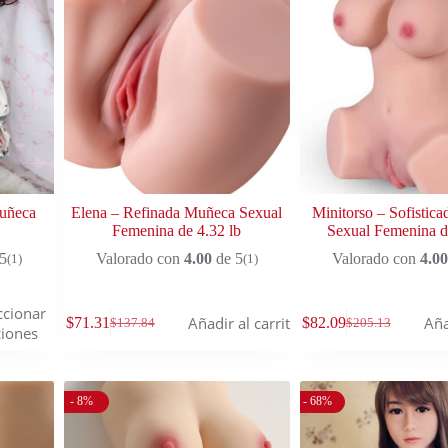
Muñeca
Elena – Refinada Muñeca Sexual
Minitorso – Sofistic
Femenina de 4.32 lb
Sexual Femenina d
5
Valorado con
4.00
de 5
Valorado con
4.00
(1)
(1)
ccionar
Añadir al carrito
Aña
$
71.31
$
82.09
$
137.84
$
205.13
iones
- 8%
- 68%