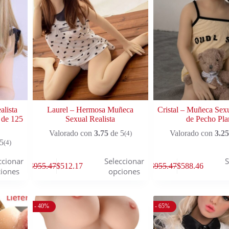
lista
Laurel – Hermosa Muñeca
Cristal – Muñeca Sexu
 de 125
Sexual Realista
de Pecho Pla
Valorado con
3.75
de 5
Valorado con
3.25
(4)
5
(4)
ccionar
Seleccionar
S
$
955.47
$
512.17
$
955.47
$
588.46
iones
opciones
- 40%
- 65%