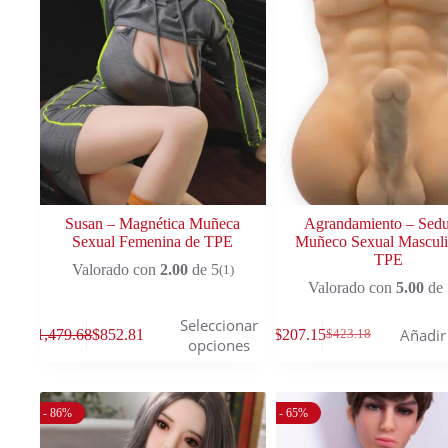
Susan – Magnética Muñeca
Agrandamiento – Sedu
Sexual Femenina de TPE
Muñeco Sexual Masculi
TPE
Valorado con
2.00
de 5
(1)
Valorado con
5.00
de 
Seleccionar
Añadir 
$
1,479.68
$
852.81
$
207.15
$
423.18
opciones
- 86%
- 65%