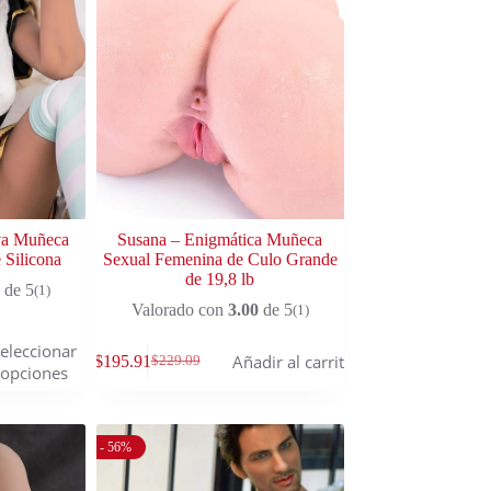
va Muñeca
Susana – Enigmática Muñeca
 Silicona
Sexual Femenina de Culo Grande
de 19,8 lb
de 5
(1)
Valorado con
3.00
de 5
(1)
eleccionar
Añadir al carrito
$
195.91
$
229.09
opciones
- 56%