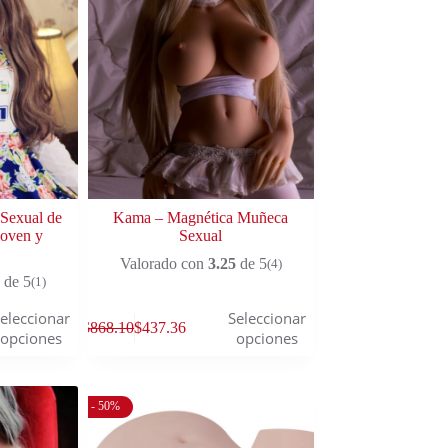
Sexual de
Kama – Magnética Muñeca
Joven y
Sexual
Valorado con
3.25
de 5
(4)
de 5
(1)
eleccionar
Seleccionar
$
868.10
$
437.36
opciones
opciones
- 50%