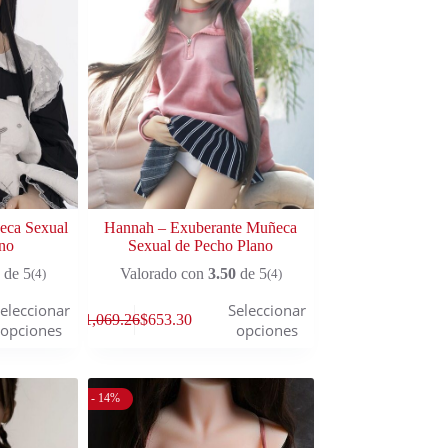
eca Sexual
Hannah – Exuberante Muñeca
no
Sexual de Pecho Plano
de 5
Valorado con
3.50
de 5
(4)
(4)
eleccionar
Seleccionar
$
1,069.26
$
653.30
opciones
opciones
- 14%