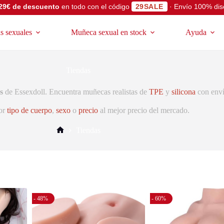
29€ de descuento
en todo con el código
29SALE
· Envío 100% dis
 sexuales
Muñeca sexual en stock
Ayuda
Tiendas
s
de Essexdoll. Encuentra muñecas realistas de
TPE
y
silicona
con enví
or
tipo de cuerpo
,
sexo
o
precio
al mejor precio del mercado.
Tiendas
- 48%
- 60%