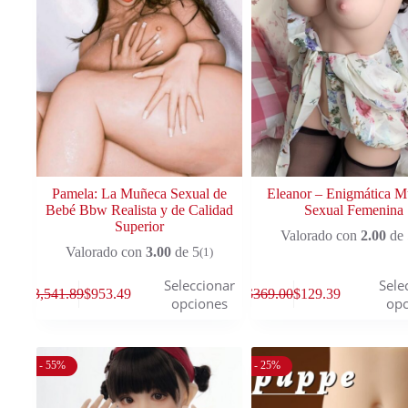
Pamela: La Muñeca Sexual de
Eleanor – Enigmática 
Bebé Bbw Realista y de Calidad
Sexual Femenina
Superior
Valorado con
2.00
de 
Valorado con
3.00
de 5
(1)
Seleccionar
Sele
$
3,541.89
$
953.49
$
369.00
$
129.39
opciones
opc
- 55%
- 25%