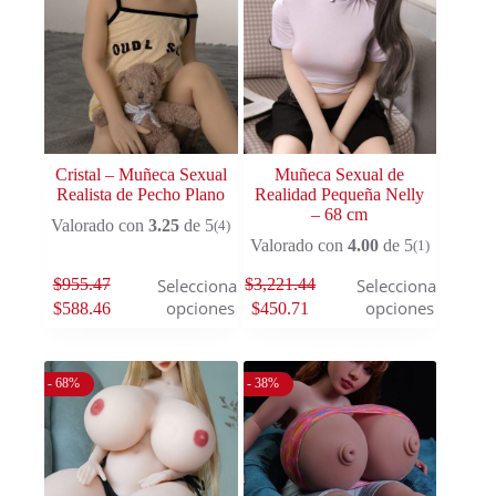
Cristal – Muñeca Sexual
Muñeca Sexual de
Realista de Pecho Plano
Realidad Pequeña Nelly
– 68 cm
Valorado con
3.25
de 5
(4)
Valorado con
4.00
de 5
(1)
$
955.47
$
3,221.44
Seleccionar
Seleccionar
opciones
opciones
$
588.46
$
450.71
- 68%
- 38%