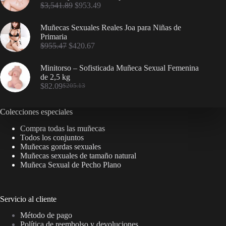
$
3,541.89
$
953.49
Muñecas Sexuales Reales Joa para Niñas de
Primaria
$
955.47
$
420.67
Minitorso – Sofisticada Muñeca Sexual Femenina
de 2,5 kg
$
82.09
$
205.13
Colecciones especiales
Compra todas las muñecas
Todos los conjuntos
Muñecas gordas sexuales
Muñecas sexuales de tamaño natural
Muñeca Sexual de Pecho Plano
Servicio al cliente
Método de pago
Política de reembolso y devoluciones