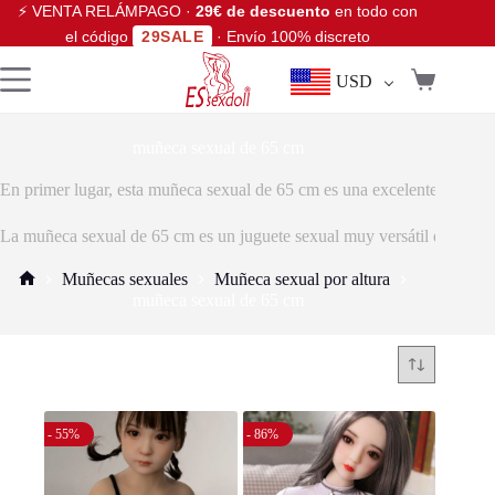
⚡ VENTA RELÁMPAGO ·
29€ de descuento
en todo con
el código
29SALE
· Envío 100% discreto
USD
muñeca sexual de 65 cm
En primer lugar, esta muñeca sexual de 65 cm es una excelente opción p
La muñeca sexual de 65 cm es un juguete sexual muy versátil que puede 
Muñecas sexuales
Muñeca sexual por altura
muñeca sexual de 65 cm
- 55%
- 86%