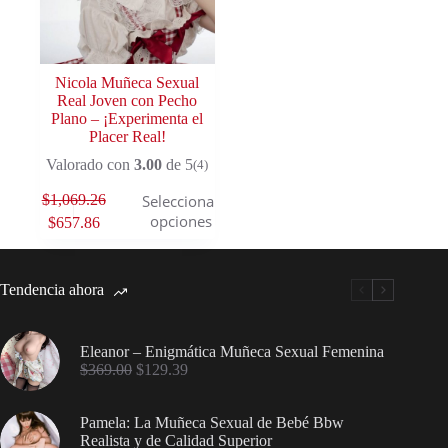
Nicola Muñeca Sexual
Real Joven con Pecho
Plano – ¡Experimenta el
Placer Real!
Valorado con
3.00
de 5
(4)
$
1,069.26
Seleccionar
opciones
$
657.86
Tendencia ahora
Eleanor – Enigmática Muñeca Sexual Femenina
$
369.00
$
129.39
Pamela: La Muñeca Sexual de Bebé Bbw
Realista y de Calidad Superior