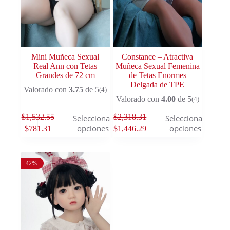
Mini Muñeca Sexual
Constance – Atractiva
Real Ann con Tetas
Muñeca Sexual Femenina
Grandes de 72 cm
de Tetas Enormes
Delgada de TPE
Valorado con
3.75
de 5
(4)
Valorado con
4.00
de 5
(4)
$
1,532.55
$
2,318.31
Seleccionar
Seleccionar
opciones
opciones
$
781.31
$
1,446.29
- 42%