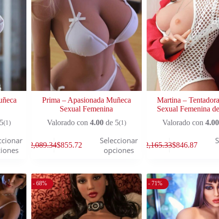
uñeca
Prima – Apasionada Muñeca
Martina – Tentador
Sexual Femenina
Sexual Femenina de
5
Valorado con
4.00
de 5
Valorado con
4.00
(1)
(1)
ccionar
Seleccionar
S
$
2,089.34
$
855.72
$
2,165.33
$
846.87
iones
opciones
- 68%
- 71%