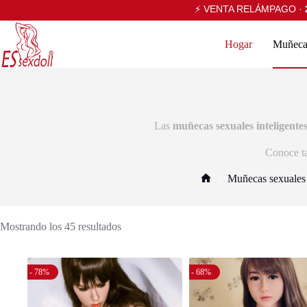
⚡ VENTA RELÁMPAGO ·
Hogar
Muñecas
Las
muñecas sexuales inteligente
Conoce t
Muñecas sexuales
Mostrando los 45 resultados
- 78%
- 68%