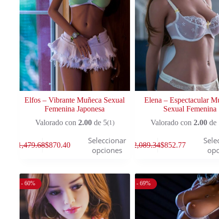
Elfos – Vibrante Muñeca Sexual
Elena – Espectacular M
Femenina Japonesa
Sexual Femenina
Valorado con
2.00
de 5
Valorado con
2.00
de 
(1)
Seleccionar
Sele
$
1,479.68
$
870.40
$
2,089.34
$
852.77
opciones
opc
- 60%
- 69%