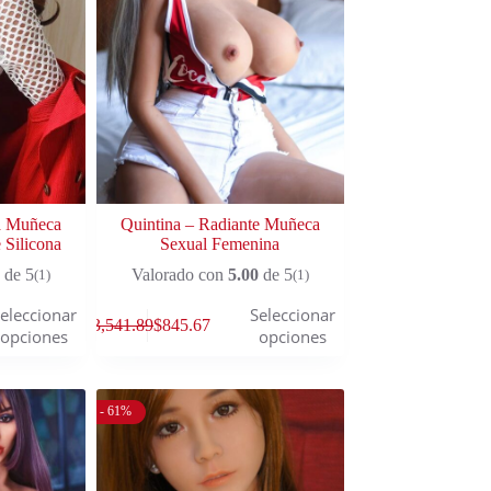
a Muñeca
Quintina – Radiante Muñeca
 Silicona
Sexual Femenina
de 5
Valorado con
5.00
de 5
(1)
(1)
eleccionar
Seleccionar
$
3,541.89
$
845.67
opciones
opciones
- 61%