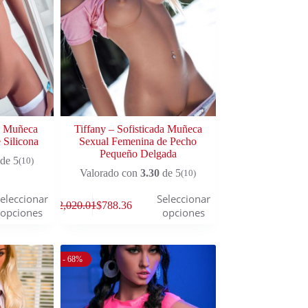
e Muñeca
Tiffany – Sofisticada Muñeca
 Silicona
Sexual Femenina de Pecho
Pequeño Delgada
de 5
(10)
Valorado con
3.30
de 5
(10)
eleccionar
Seleccionar
$
2,020.01
$
788.36
opciones
opciones
- 68%