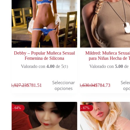
Debby – Popular Muñeca Sexual
Mildred: Muñeca Sexua
Femenina de Silicona
para Niñas Hecha de
Valorado con
4.00
de 5
Valorado con
5.00
de 
(1)
Seleccionar
Sele
$
1,927.23
$
781.51
$
1,630.04
$
784.73
opciones
opc
- 64%
- 67%