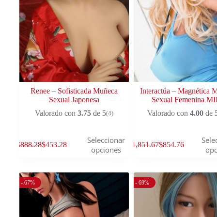
Renee – Sofisticada Muñeca
Interactúa – Magnética 
Sexual Japonesa
Sexual Femenina M
Valorado con
3.75
de 5
Valorado con
4.00
de 
(4)
Seleccionar
Sele
$
888.28
$
453.28
$
1,851.67
$
854.76
opciones
opc
- 67%
- 69%