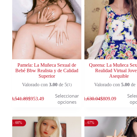
Pamela: La Muñeca Sexual de
Queena: La Muñeca Sex
Bebé Bbw Realista y de Calidad
Realidad Virtual Jove
Superior
Asequible
Valorado con
3.00
de 5
Valorado con
5.00
de 
(1)
Seleccionar
Sele
$
3,541.89
$
953.49
$
1,630.04
$
809.09
opciones
opc
- 60%
- 67%