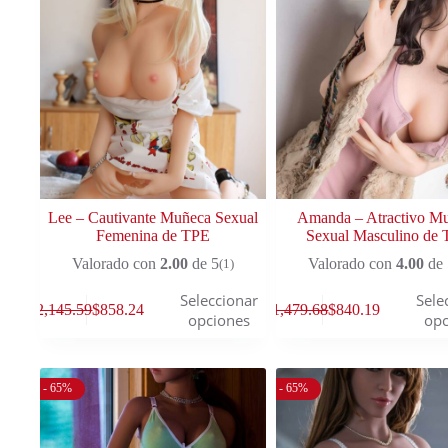
Lee – Cautivante Muñeca Sexual
Amanda – Atractivo M
Femenina de TPE
Sexual Masculino de
Valorado con
2.00
de 5
Valorado con
4.00
de 
(1)
Seleccionar
Sele
$
2,145.59
$
858.24
$
1,479.68
$
840.19
opciones
opc
- 65%
- 65%