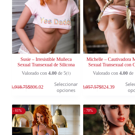
Susie – Irresistible Muñeca
Michelle – Cautivadora
Sexual Transexual de Silicona
Sexual Transexual con 
Valorado con
4.00
de 5
Valorado con
4.00
de 
(1)
Seleccionar
Sele
$
1,918.75
$
806.02
$
2,057.57
$
824.39
opciones
opc
- 61%
- 70%