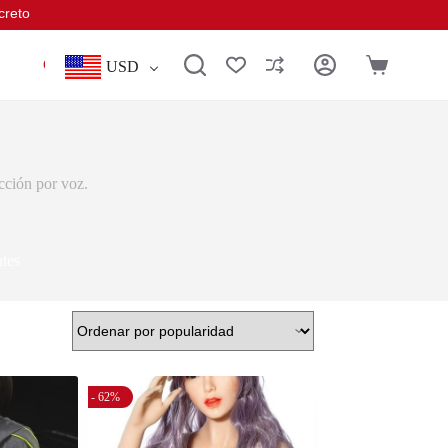
creto
Conectar
USD
acción por voz.
ntes
- 62%