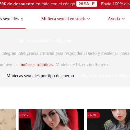
29€ de descuento
en todo con el código
29SALE
· Envío 100% dis
 sexuales
Muñeca sexual en stock
Ayuda
Muñecas sexuales inteligentes
s
integran inteligencia artificial para responder al tacto y mantener inter
ambién las
muñecas robóticas
. Modelos +18, envío discreto.
Muñecas sexuales por tipo de cuerpo
Muñecas sexuales intelige
- 65%
- 65%