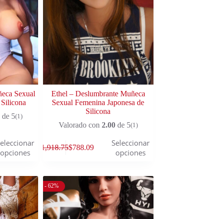
ñeca Sexual
Ethel – Deslumbrante Muñeca
Silicona
Sexual Femenina Japonesa de
Silicona
de 5
(1)
Valorado con
2.00
de 5
(1)
eleccionar
Seleccionar
$
1,918.75
$
788.09
opciones
opciones
- 62%