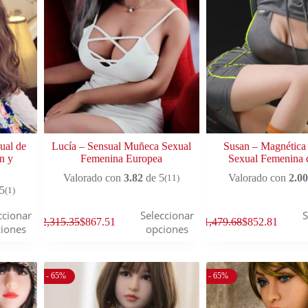
ual de
Lucía – Sensual Muñeca Sexual
Susan – Magnétic
n y
Femenina Europea
Sexual Femenina
Valorado con
3.82
de 5
Valorado con
2.00
(11)
5
(1)
ccionar
Seleccionar
S
$
2,315.35
$
867.51
$
1,479.68
$
852.81
iones
opciones
- 65%
- 65%