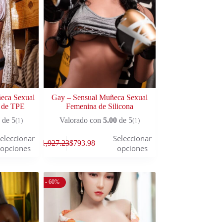
eca Sexual
Gay – Sensual Muñeca Sexual
 de TPE
Femenina de Silicona
de 5
Valorado con
5.00
de 5
(1)
(1)
eleccionar
Seleccionar
$
1,927.23
$
793.98
opciones
opciones
- 60%