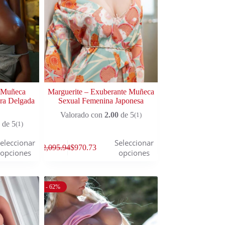
a Muñeca
Marguerite – Exuberante Muñeca
ra Delgada
Sexual Femenina Japonesa
Valorado con
2.00
de 5
(1)
de 5
(1)
eleccionar
Seleccionar
$
2,095.94
$
970.73
opciones
opciones
- 62%