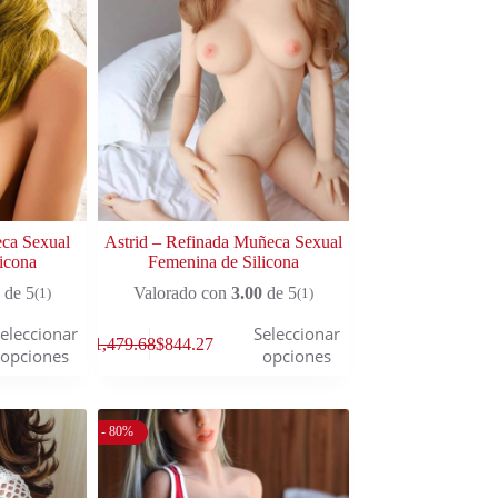
ca Sexual
Astrid – Refinada Muñeca Sexual
icona
Femenina de Silicona
de 5
Valorado con
3.00
de 5
(1)
(1)
eleccionar
Seleccionar
$
1,479.68
$
844.27
opciones
opciones
- 80%