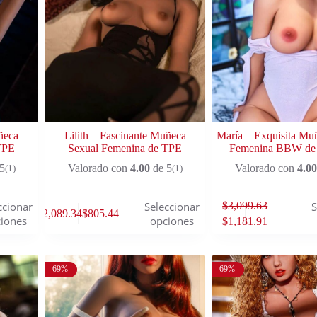
ñeca
Lilith – Fascinante Muñeca
María – Exquisita Mu
TPE
Sexual Femenina de TPE
Femenina BBW de 
5
Valorado con
4.00
de 5
Valorado con
4.00
(1)
(1)
$
3,099.63
ccionar
Seleccionar
S
$
2,089.34
$
805.44
iones
opciones
$
1,181.91
- 69%
- 69%