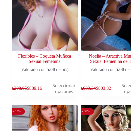
Flexibles – Coqueta Muñeca
Noelia – Atractiva Mu
Sexual Femenina
Sexual Femenina de 
Valorado con
5.00
de 5
Valorado con
5.00
de 
(1)
Seleccionar
Sele
$
2,208.05
$
889.16
$
2,089.34
$
803.32
opciones
opc
- 62%
- 68%