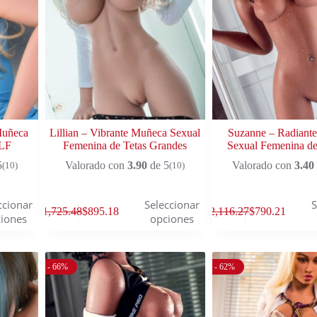
Muñeca
Lillian – Vibrante Muñeca Sexual
Suzanne – Radiant
ILF
Femenina de Tetas Grandes
Sexual Femenina de
5
Valorado con
3.90
de 5
Valorado con
3.40
(10)
(10)
ccionar
Seleccionar
S
$
1,725.48
$
895.18
$
2,116.27
$
790.21
iones
opciones
- 66%
- 62%