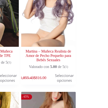
a Muñeca
Martina – Muñeca Realista de
 de TPE
Amor de Pecho Pequeño para
Bebés Sexuales
de 5
(1)
Valorado con
5.00
de 5
(1)
eleccionar
Seleccionar
$
1,855.43
$
816.00
opciones
opciones
- 65%