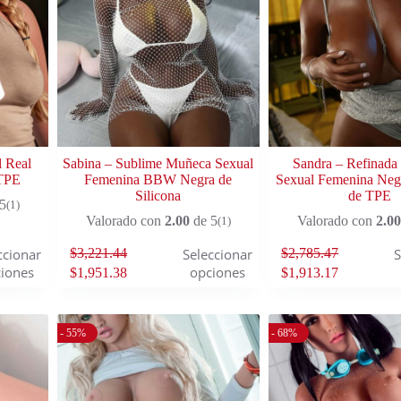
l Real
Sabina – Sublime Muñeca Sexual
Sandra – Refinad
 TPE
Femenina BBW Negra de
Sexual Femenina Neg
Silicona
de TPE
5
(1)
Valorado con
2.00
de 5
Valorado con
2.00
(1)
$
3,221.44
$
2,785.47
ccionar
Seleccionar
S
iones
opciones
$
1,951.38
$
1,913.17
- 55%
- 68%