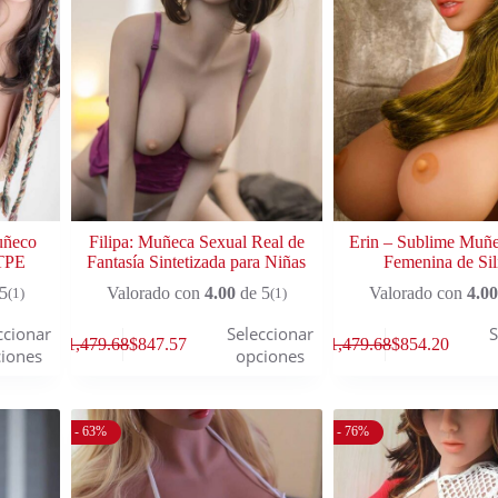
uñeco
Filipa: Muñeca Sexual Real de
Erin – Sublime Muñe
 TPE
Fantasía Sintetizada para Niñas
Femenina de Sil
5
Valorado con
4.00
de 5
Valorado con
4.00
(1)
(1)
ccionar
Seleccionar
S
$
1,479.68
$
847.57
$
1,479.68
$
854.20
iones
opciones
- 63%
- 76%