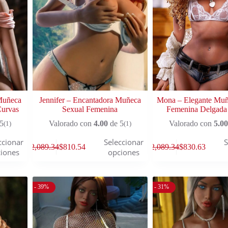
 Muñeca
Jennifer – Encantadora Muñeca
Mona – Elegante Muñ
Curvas
Sexual Femenina
Femenina Delgada
5
Valorado con
4.00
de 5
Valorado con
5.00
(1)
(1)
ccionar
Seleccionar
S
$
2,089.34
$
810.54
$
2,089.34
$
830.63
iones
opciones
- 39%
- 31%