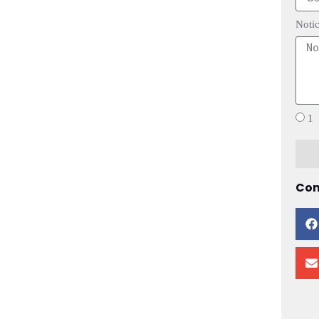
Notic
1
Com