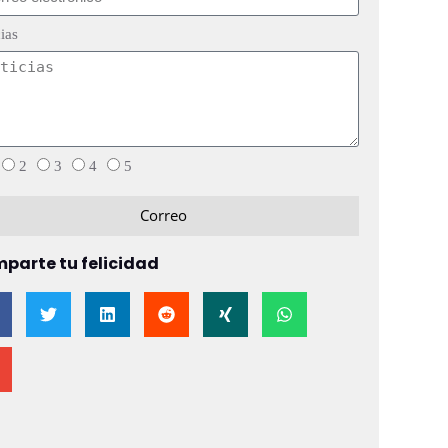
ias
2
3
4
5
Correo
parte tu felicidad