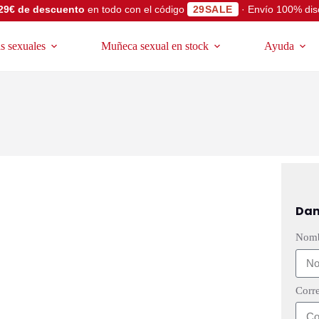
29€ de descuento
en todo con el código
29SALE
· Envío 100% dis
 sexuales
Muñeca sexual en stock
Ayuda
Dan
Nom
Corre