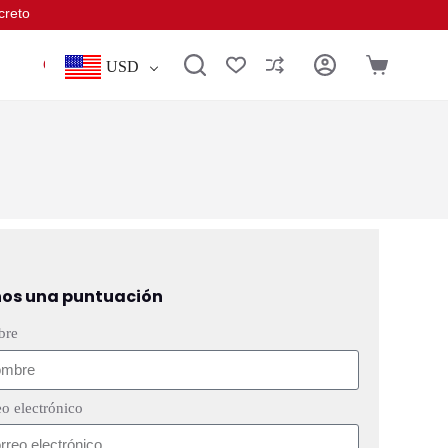
creto
Conectar
USD
os una puntuación
bre
o electrónico