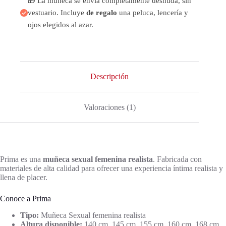
🎁 La muñeca se envía completamente desnuda, sin
vestuario. Incluye
de regalo
una peluca, lencería y
ojos elegidos al azar.
Descripción
Valoraciones (1)
Prima es una
muñeca sexual femenina realista
. Fabricada con
materiales de alta calidad para ofrecer una experiencia íntima realista y
llena de placer.
Conoce a Prima
Tipo:
Muñeca Sexual femenina realista
Altura disponible:
140 cm, 145 cm, 155 cm, 160 cm, 168 cm