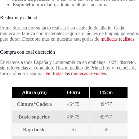
Esqueleto:
articulado, adopta múltiples posturas
Realismo y calidad
Prima destaca por su tacto realista y su acabado detallado. Cada
muñeca se fabrica con materiales seguros y fáciles de limpiar, pensados
para durar. Descubre más en nuestras categorías de
muñecas realistas
.
Compra con total discreción
Enviamos a toda España y Latinoamérica en embalaje 100% discreto,
sin referencias al contenido. Haz tu pedido de Prima hoy y recíbela de
forma rápida y segura.
Ver todas las muñecas sexuales
.
Altura (cm)
140cm
145cm
15
Cintura*Cadera
46*75
49*77
52
Busto superior
46*75
49*77
52
Bajo busto
56
56
5