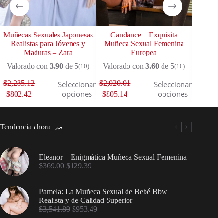
Muñecas Sexuales Japonesas
Candance – Exquisita
Aju
Realistas para Jóvenes y
Muñeca Sexual Femenina
Muñe
Maduras – Zara
Europea
E
Valorado con
3.90
de 5
Valorado con
3.60
de 5
Valor
(10)
(10)
$
2,285.12
$
2,020.01
$
1,763
Seleccionar
Seleccionar
opciones
opciones
$
802.42
$
805.14
$
789.
Tendencia ahora
Eleanor – Enigmática Muñeca Sexual Femenina
$
369.00
$
129.39
Pamela: La Muñeca Sexual de Bebé Bbw
Realista y de Calidad Superior
$
3,541.89
$
953.49