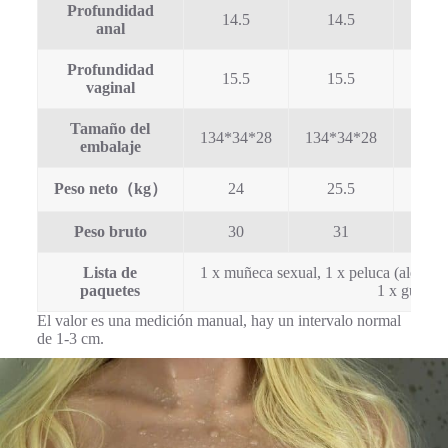
Profundidad
14.5
14.5
1
anal
Profundidad
15.5
15.5
1
vaginal
Tamaño del
134*34*28
134*34*28
142*
embalaje
Peso neto（kg）
24
25.5
2
Peso bruto
30
31
3
Lista de
1 x muñeca sexual, 1 x peluca (aleatoria)
paquetes
1 x guantes
El valor es una medición manual, hay un intervalo normal
de 1-3 cm.