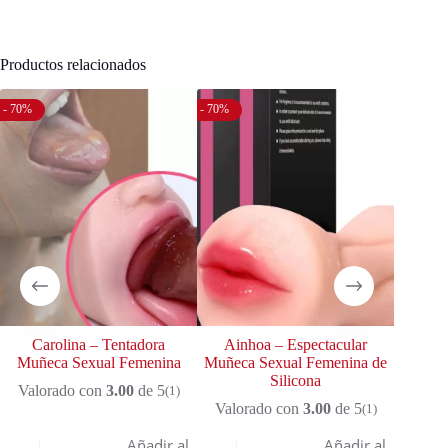
Productos relacionados
- 70%
- 70%
- 15%
Carolina – Tentadora
Ainhoa – Espectacular
Celi
Muñeca Sexual Femenina
Muñeca Sexual Femenina de
Sexua
Silicona
Valorado con
3.00
de 5
Valo
(1)
Valorado con
3.00
de 5
(1)
Añadir al
Añadir al