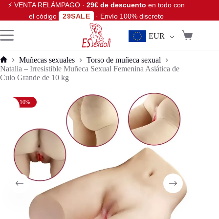
⚡ VENTA RELÁMPAGO ·
29€ de descuento
en todo con
el código
29SALE
· Envío 100% discreto
EUR
Muñecas sexuales
Torso de muñeca sexual
Natalia – Irresistible Muñeca Sexual Femenina Asiática de
Culo Grande de 10 kg
- 10%