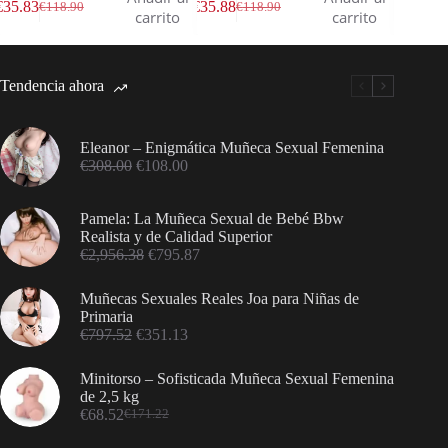
€
35.83
€
35.88
€
191.50
€
118.90
€
118.90
€
carrito
carrito
Tendencia ahora
Eleanor – Enigmática Muñeca Sexual Femenina
€
308.00
€
108.00
Pamela: La Muñeca Sexual de Bebé Bbw
Realista y de Calidad Superior
€
2,956.38
€
795.87
Muñecas Sexuales Reales Joa para Niñas de
Primaria
€
797.52
€
351.13
Minitorso – Sofisticada Muñeca Sexual Femenina
de 2,5 kg
€
68.52
€
171.22