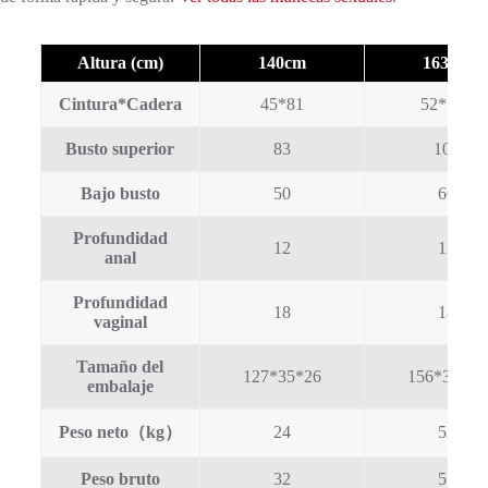
Altura (cm)
140cm
163cm
Cintura*Cadera
45*81
52*113
Busto superior
83
105
Bajo busto
50
66
Profundidad
12
15
anal
Profundidad
18
18
vaginal
Tamaño del
127*35*26
156*38*29
embalaje
Peso neto（kg）
24
52
Peso bruto
32
55