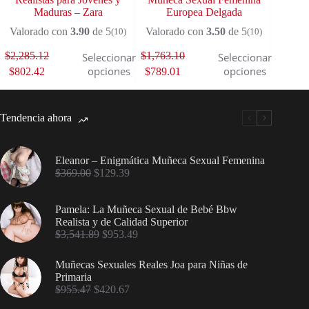
Maduras – Zara
Europea Delgada
Valor
Valorado con
3.90
de 5
Valorado con
3.50
de 5
(10)
(10)
$
2,285.12
$
1,763.10
$
1,838
Seleccionar
Seleccionar
opciones
opciones
$
802.42
$
789.01
$
793.
Tendencia ahora
Eleanor – Enigmática Muñeca Sexual Femenina
$
369.00
$
129.39
Pamela: La Muñeca Sexual de Bebé Bbw
Realista y de Calidad Superior
$
3,541.89
$
953.49
Muñecas Sexuales Reales Joa para Niñas de
Primaria
$
955.47
$
420.67