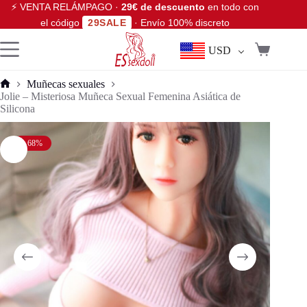
⚡ VENTA RELÁMPAGO ·
29€ de descuento
en todo con
el código
29SALE
· Envío 100% discreto
USD
Muñecas sexuales
Jolie – Misteriosa Muñeca Sexual Femenina Asiática de
Silicona
- 68%