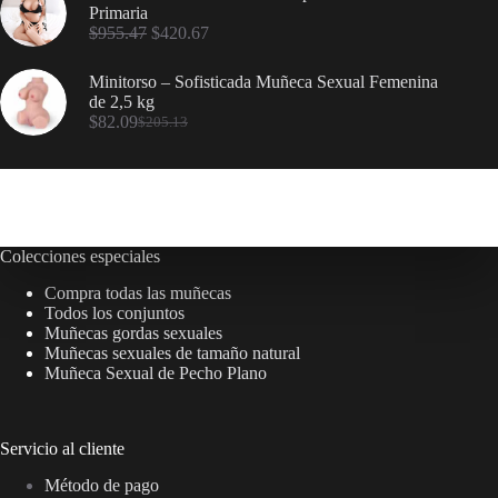
Primaria
$
955.47
$
420.67
Minitorso – Sofisticada Muñeca Sexual Femenina
de 2,5 kg
$
82.09
$
205.13
Colecciones especiales
Compra todas las muñecas
Todos los conjuntos
Muñecas gordas sexuales
Muñecas sexuales de tamaño natural
Muñeca Sexual de Pecho Plano
Servicio al cliente
Método de pago