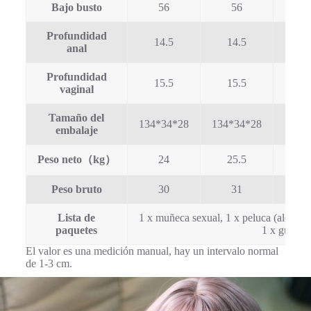
Bajo busto
56
56
5
Profundidad
14.5
14.5
1
anal
Profundidad
15.5
15.5
1
vaginal
Tamaño del
134*34*28
134*34*28
142*
embalaje
Peso neto（kg）
24
25.5
2
Peso bruto
30
31
3
Lista de
1 x muñeca sexual, 1 x peluca (aleatoria)
paquetes
1 x guantes
El valor es una medición manual, hay un intervalo normal
de 1-3 cm.