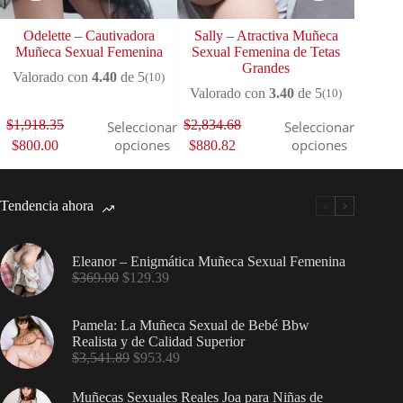
Odelette – Cautivadora
Sally – Atractiva Muñeca
Dell 
Muñeca Sexual Femenina
Sexual Femenina de Tetas
Sexua
Grandes
D
Valorado con
4.40
de 5
(10)
Valorado con
3.40
de 5
Valor
(10)
$
1,918.35
$
2,834.68
$
2,258
Seleccionar
Seleccionar
opciones
opciones
$
800.00
$
880.82
$
889.
Tendencia ahora
Eleanor – Enigmática Muñeca Sexual Femenina
$
369.00
$
129.39
Pamela: La Muñeca Sexual de Bebé Bbw
Realista y de Calidad Superior
$
3,541.89
$
953.49
Muñecas Sexuales Reales Joa para Niñas de