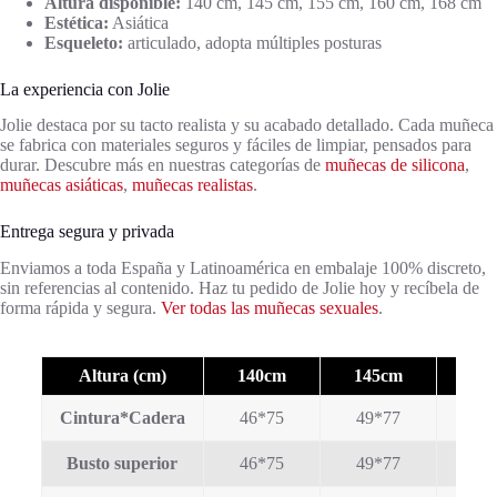
Altura disponible:
140 cm, 145 cm, 155 cm, 160 cm, 168 cm
Estética:
Asiática
Esqueleto:
articulado, adopta múltiples posturas
La experiencia con Jolie
Jolie destaca por su tacto realista y su acabado detallado. Cada muñeca
se fabrica con materiales seguros y fáciles de limpiar, pensados para
durar. Descubre más en nuestras categorías de
muñecas de silicona
,
muñecas asiáticas
,
muñecas realistas
.
Entrega segura y privada
Enviamos a toda España y Latinoamérica en embalaje 100% discreto,
sin referencias al contenido. Haz tu pedido de Jolie hoy y recíbela de
forma rápida y segura.
Ver todas las muñecas sexuales
.
Altura (cm)
140cm
145cm
15
Cintura*Cadera
46*75
49*77
52
Busto superior
46*75
49*77
52