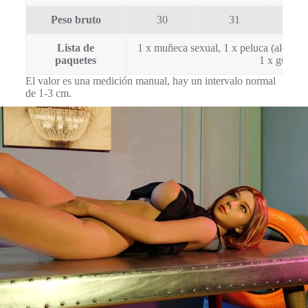
Peso bruto
30
31
3
Lista de
1 x muñeca sexual, 1 x peluca (aleatoria)
paquetes
1 x guantes
El valor es una medición manual, hay un intervalo normal
de 1-3 cm.