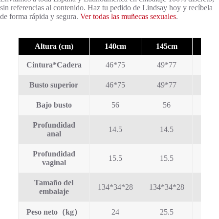
sin referencias al contenido. Haz tu pedido de Lindsay hoy y recíbela
de forma rápida y segura.
Ver todas las muñecas sexuales
.
Altura (cm)
140cm
145cm
15
Cintura*Cadera
46*75
49*77
52
Busto superior
46*75
49*77
52
Bajo busto
56
56
5
Profundidad
14.5
14.5
1
anal
Profundidad
15.5
15.5
1
vaginal
Tamaño del
134*34*28
134*34*28
142*
embalaje
Peso neto（kg）
24
25.5
2