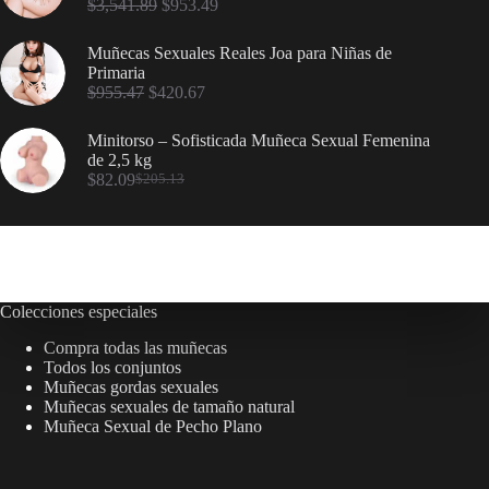
$
3,541.89
$
953.49
Muñecas Sexuales Reales Joa para Niñas de
Primaria
$
955.47
$
420.67
Minitorso – Sofisticada Muñeca Sexual Femenina
de 2,5 kg
$
82.09
$
205.13
Colecciones especiales
Compra todas las muñecas
Todos los conjuntos
Muñecas gordas sexuales
Muñecas sexuales de tamaño natural
Muñeca Sexual de Pecho Plano