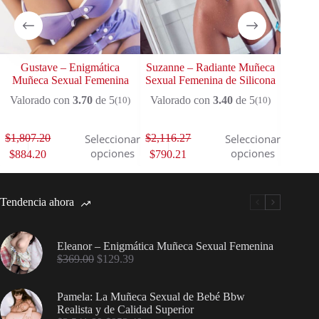
Gustave – Enigmática
Suzanne – Radiante Muñeca
Lesbia
Muñeca Sexual Femenina
Sexual Femenina de Silicona
S
Valorado con
3.70
de 5
Valorado con
3.40
de 5
Valor
(10)
(10)
$
1,807.20
$
2,116.27
$
1,812
Seleccionar
Seleccionar
opciones
opciones
$
884.20
$
790.21
$
811.
Tendencia ahora
Eleanor – Enigmática Muñeca Sexual Femenina
$
369.00
$
129.39
Pamela: La Muñeca Sexual de Bebé Bbw
Realista y de Calidad Superior