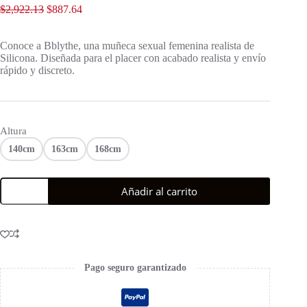
$
2,922.13
$
887.64
Conoce a Bblythe, una muñeca sexual femenina realista de
Silicona. Diseñada para el placer con acabado realista y envío
rápido y discreto.
Altura
140cm
163cm
168cm
Añadir al carrito
Pago seguro garantizado