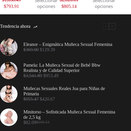
Seleccionar
Seleccionar
opciones
opciones
$
793.91
$
805.14
$
790.
Tendencia ahora
Eleanor – Enigmática Muñeca Sexual Femenina
$
369.00
$
129.39
Pamela: La Muñeca Sexual de Bebé Bbw
Realista y de Calidad Superior
$
3,541.89
$
953.49
Muñecas Sexuales Reales Joa para Niñas de
Primaria
$
955.47
$
420.67
Minitorso – Sofisticada Muñeca Sexual Femenina
de 2,5 kg
$
82.09
$
205.13