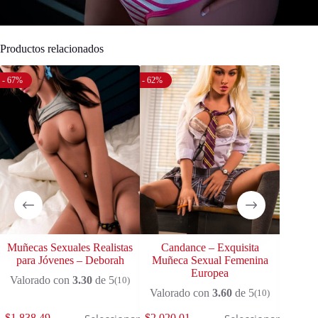
Productos relacionados
- 67%
- 62%
- 66%
Muñecas Sexuales Realistas
Candance – Exquisita
Sus
para Jóvenes – Deborah
Muñeca Sexual Femenina
Muñe
Europea
Valorado con
3.30
de 5
Valor
(10)
Valorado con
3.60
de 5
(10)
$
1,838.49
$
2,020.01
$
1,838