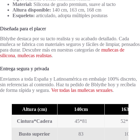
Material:
Silicona de grado premium, suave al tacto
Altura disponible:
140 cm, 163 cm, 168 cm
Esqueleto:
articulado, adopta múltiples posturas
Diseñada para el placer
Bblythe destaca por su tacto realista y su acabado detallado. Cada
muñeca se fabrica con materiales seguros y fáciles de limpiar, pensados
para durar. Descubre más en nuestras categorías de
muñecas de
silicona
,
muñecas realistas
.
Entrega segura y privada
Enviamos a toda España y Latinoamérica en embalaje 100% discreto,
sin referencias al contenido. Haz tu pedido de Bblythe hoy y recíbela
de forma rápida y segura.
Ver todas las muñecas sexuales
.
Altura (cm)
140cm
163cm
Cintura*Cadera
45*81
52*113
Busto superior
83
105