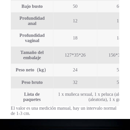
Bajo busto
50
66
Profundidad
12
15
anal
Profundidad
18
18
vaginal
Tamaño del
127*35*26
156*38*29
embalaje
Peso neto（kg）
24
52
Peso bruto
32
55
Lista de
1 x muñeca sexual, 1 x peluca (aleatoria
paquetes
(aleatoria), 1 x guante
El valor es una medición manual, hay un intervalo normal
de 1-3 cm.