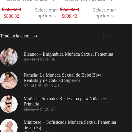
$
2,834.68
$
2,258.08
$
1,807
Seleccionar
Seleccionar
opciones
opciones
$
880.82
$
889.43
$
884.
Tendencia ahora
Eleanor – Enigmática Muñeca Sexual Femenina
$
369.00
$
129.39
Pamela: La Muñeca Sexual de Bebé Bbw
Realista y de Calidad Superior
$
3,541.89
$
953.49
Muñecas Sexuales Reales Joa para Niñas de
Primaria
$
955.47
$
420.67
Minitorso – Sofisticada Muñeca Sexual Femenina
de 2,5 kg