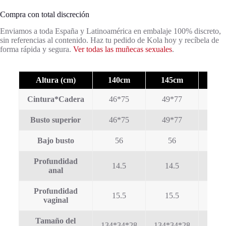
Compra con total discreción
Enviamos a toda España y Latinoamérica en embalaje 100% discreto,
sin referencias al contenido. Haz tu pedido de Kola hoy y recíbela de
forma rápida y segura.
Ver todas las muñecas sexuales
.
Altura (cm)
140cm
145cm
15
Cintura*Cadera
46*75
49*77
52
Busto superior
46*75
49*77
52
Bajo busto
56
56
5
Profundidad
14.5
14.5
1
anal
Profundidad
15.5
15.5
1
vaginal
Tamaño del
134*34*28
134*34*28
142*