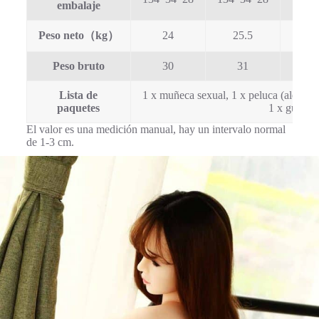
embalaje
Peso neto（kg）
24
25.5
2
Peso bruto
30
31
3
Lista de
1 x muñeca sexual, 1 x peluca (aleatoria)
paquetes
1 x guantes
El valor es una medición manual, hay un intervalo normal
de 1-3 cm.