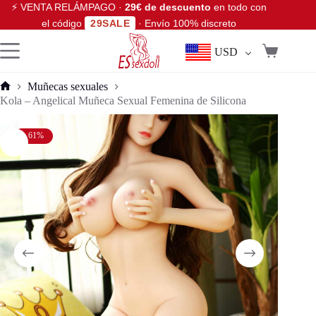
⚡ VENTA RELÁMPAGO ·
29€ de descuento
en todo con
el código
29SALE
· Envío 100% discreto
USD
Muñecas sexuales
Kola – Angelical Muñeca Sexual Femenina de Silicona
- 61%