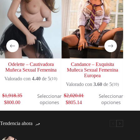
Odelette – Cautivadora
Candance – Exquisita
Sama
Muñeca Sexual Femenina
Muñeca Sexual Femenina
Muñe
Europea
Valorado con
4.40
de 5
Valor
(10)
Valorado con
3.60
de 5
(10)
$
1,918.35
$
2,020.01
$
1,663
Seleccionar
Seleccionar
opciones
opciones
$
800.00
$
805.14
$
810.
Tendencia ahora