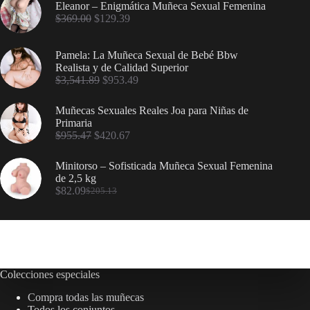
Eleanor – Enigmática Muñeca Sexual Femenina
$
369.00
$
129.39
Pamela: La Muñeca Sexual de Bebé Bbw
Realista y de Calidad Superior
$
3,541.89
$
953.49
Muñecas Sexuales Reales Joa para Niñas de
Primaria
$
955.47
$
420.67
Minitorso – Sofisticada Muñeca Sexual Femenina
de 2,5 kg
$
82.09
$
205.13
Colecciones especiales
Compra todas las muñecas
Todos los conjuntos