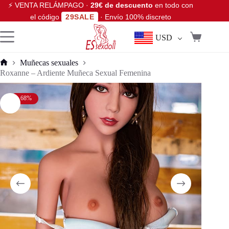
⚡ VENTA RELÁMPAGO ·
29€ de descuento
en todo con
el código
29SALE
· Envío 100% discreto
USD
Muñecas sexuales
Roxanne – Ardiente Muñeca Sexual Femenina
- 68%