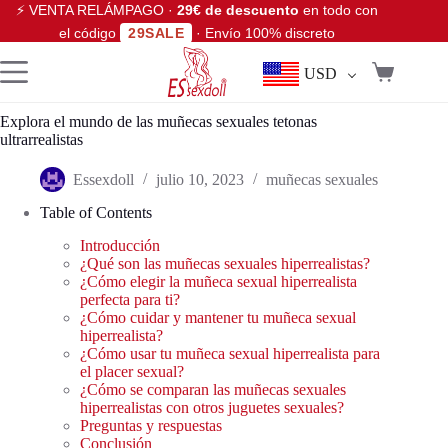
⚡ VENTA RELÁMPAGO ·
29€ de descuento
en todo con
el código
29SALE
· Envío 100% discreto
USD
Explora el mundo de las muñecas sexuales tetonas
ultrarrealistas
Essexdoll
julio 10, 2023
muñecas sexuales
Table of Contents
Introducción
¿Qué son las muñecas sexuales hiperrealistas?
¿Cómo elegir la muñeca sexual hiperrealista
perfecta para ti?
¿Cómo cuidar y mantener tu muñeca sexual
hiperrealista?
¿Cómo usar tu muñeca sexual hiperrealista para
el placer sexual?
¿Cómo se comparan las muñecas sexuales
hiperrealistas con otros juguetes sexuales?
Preguntas y respuestas
Conclusión