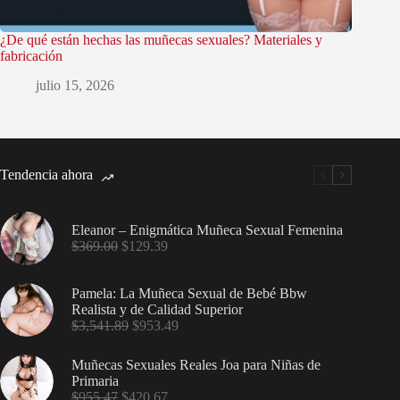
¿De qué están hechas las muñecas sexuales? Materiales y
fabricación
julio 15, 2026
Tendencia ahora
Eleanor – Enigmática Muñeca Sexual Femenina
$
369.00
$
129.39
Pamela: La Muñeca Sexual de Bebé Bbw
Realista y de Calidad Superior
$
3,541.89
$
953.49
Muñecas Sexuales Reales Joa para Niñas de
Primaria
$
955.47
$
420.67