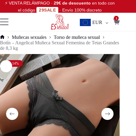
⚡ VENTA RELÁMPAGO ·
29€ de descuento
en todo con
el código
29SALE
· Envío 100% discreto
1
EUR
Muñecas sexuales
Torso de muñeca sexual
Botín – Angelical Muñeca Sexual Femenina de Tetas Grandes
de 8,3 kg
- 14%