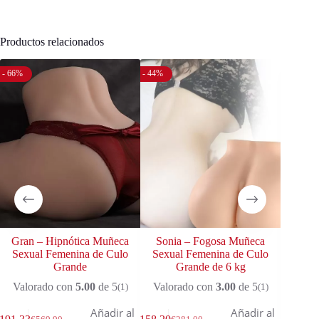
Productos relacionados
- 66%
- 44%
- 15%
Gran – Hipnótica Muñeca
Sonia – Fogosa Muñeca
Celi
Sexual Femenina de Culo
Sexual Femenina de Culo
Sexua
Grande
Grande de 6 kg
Valo
Valorado con
5.00
de 5
Valorado con
3.00
de 5
(1)
(1)
Añadir al
Añadir al