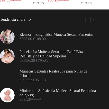
191.33
€
158.20
€
191.50
€
569.90
€
281.00
€
carrito
carrito
Tendencia ahora
Eleanor – Enigmática Muñeca Sexual Femenina
€
308.00
€
108.00
Pamela: La Muñeca Sexual de Bebé Bbw
Realista y de Calidad Superior
€
2,956.38
€
795.87
Muñecas Sexuales Reales Joa para Niñas de
Primaria
€
797.52
€
351.13
Minitorso – Sofisticada Muñeca Sexual Femenina
de 2,5 kg
€
68.52
€
171.22