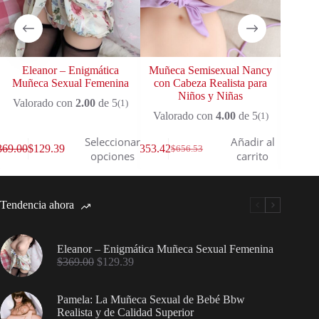
Eleanor – Enigmática
Muñeca Semisexual Nancy
Beg
Muñeca Sexual Femenina
con Cabeza Realista para
Muñe
Niños y Niñas
Valorado con
2.00
de 5
Valo
(1)
Valorado con
4.00
de 5
(1)
Seleccionar
Añadir al
369.00
$
129.39
$
353.42
$
43.75
$
656.53
$
1
opciones
carrito
Tendencia ahora
Eleanor – Enigmática Muñeca Sexual Femenina
$
369.00
$
129.39
Pamela: La Muñeca Sexual de Bebé Bbw
Realista y de Calidad Superior