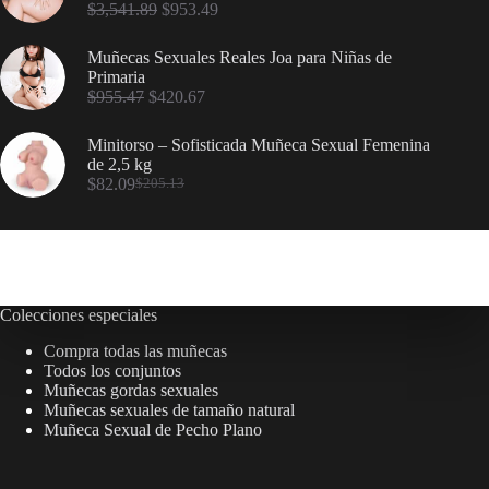
$
3,541.89
$
953.49
Muñecas Sexuales Reales Joa para Niñas de
Primaria
$
955.47
$
420.67
Minitorso – Sofisticada Muñeca Sexual Femenina
de 2,5 kg
$
82.09
$
205.13
Colecciones especiales
Compra todas las muñecas
Todos los conjuntos
Muñecas gordas sexuales
Muñecas sexuales de tamaño natural
Muñeca Sexual de Pecho Plano