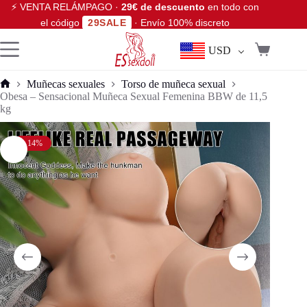
⚡ VENTA RELÁMPAGO ·
29€ de descuento
en todo con
el código
29SALE
· Envío 100% discreto
USD
Muñecas sexuales
Torso de muñeca sexual
Obesa – Sensacional Muñeca Sexual Femenina BBW de 11,5
kg
- 14%