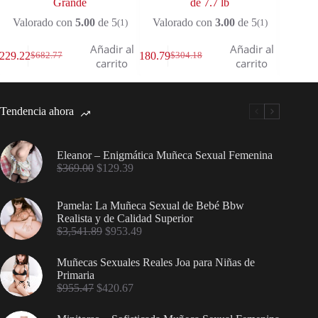
Grande
de 7.7 lb
Valo
Valorado con
5.00
de 5
Valorado con
3.00
de 5
(1)
(1)
Añadir al
Añadir al
229.22
$
180.79
$
177.91
$
682.77
$
304.18
$
carrito
carrito
Tendencia ahora
Eleanor – Enigmática Muñeca Sexual Femenina
$
369.00
$
129.39
Pamela: La Muñeca Sexual de Bebé Bbw
Realista y de Calidad Superior
$
3,541.89
$
953.49
Muñecas Sexuales Reales Joa para Niñas de
Primaria
$
955.47
$
420.67