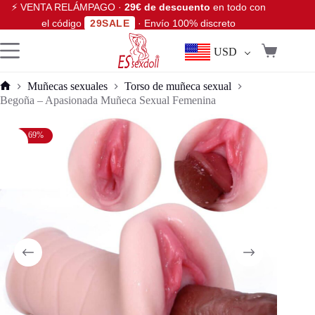
⚡ VENTA RELÁMPAGO ·
29€ de descuento
en todo con
el código
29SALE
· Envío 100% discreto
USD
Muñecas sexuales
Torso de muñeca sexual
Begoña – Apasionada Muñeca Sexual Femenina
- 69%