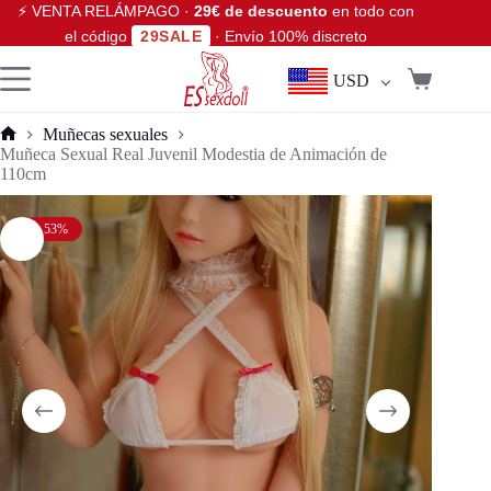
⚡ VENTA RELÁMPAGO ·
29€ de descuento
en todo con
el código
29SALE
· Envío 100% discreto
USD
Muñecas sexuales
Muñeca Sexual Real Juvenil Modestia de Animación de
110cm
- 53%