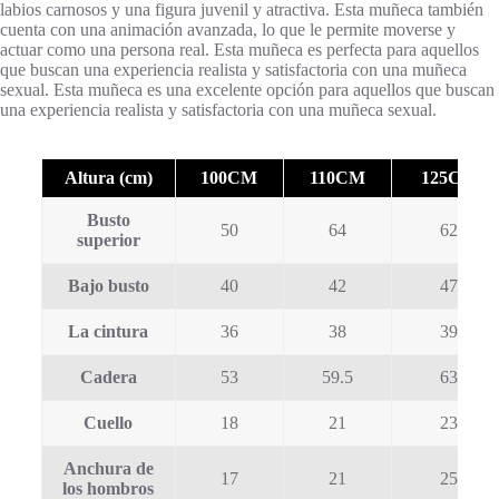
labios carnosos y una figura juvenil y atractiva. Esta muñeca también
cuenta con una animación avanzada, lo que le permite moverse y
actuar como una persona real. Esta muñeca es perfecta para aquellos
que buscan una experiencia realista y satisfactoria con una muñeca
sexual. Esta muñeca es una excelente opción para aquellos que buscan
una experiencia realista y satisfactoria con una muñeca sexual.
Altura (cm)
100CM
110CM
125CM
Busto
50
64
62
superior
Bajo busto
40
42
47
La cintura
36
38
39
Cadera
53
59.5
63
Cuello
18
21
23
Anchura de
17
21
25
los hombros