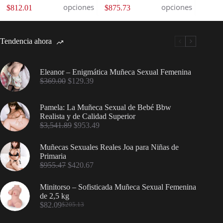
opciones
opciones
$
812.01
$
875.73
$
811.
Tendencia ahora
Eleanor – Enigmática Muñeca Sexual Femenina
$
369.00
$
129.39
Pamela: La Muñeca Sexual de Bebé Bbw
Realista y de Calidad Superior
$
3,541.89
$
953.49
Muñecas Sexuales Reales Joa para Niñas de
Primaria
$
955.47
$
420.67
Minitorso – Sofisticada Muñeca Sexual Femenina
de 2,5 kg
$
82.09
$
205.13