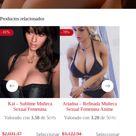
Productos relacionados
- 61%
- 78%
- 69%
Kai – Sublime Muñeca
Ariadna – Refinada Muñeca
Lesbia
Sexual Femenina
Sexual Femenina Anime
S
Valorado con
3.50
de 5
Valorado con
3.20
de 5
Valor
(10)
(10)
$
2,031.37
$
3,122.94
$
1,812
Seleccionar
Seleccionar