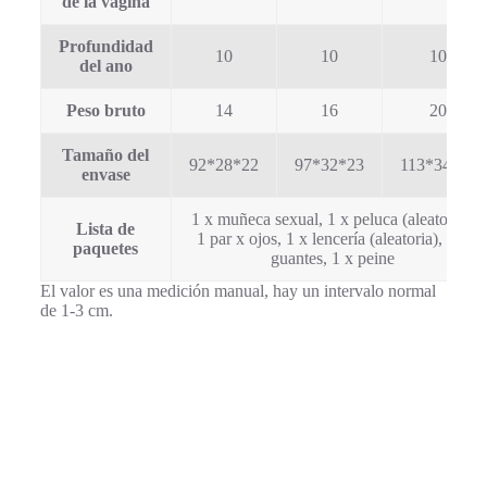
de la vagina
Profundidad
10
10
10
del ano
Peso bruto
14
16
20
Tamaño del
92*28*22
97*32*23
113*34*26
envase
1 x muñeca sexual, 1 x peluca (aleatoria),
Lista de
1 par x ojos, 1 x lencería (aleatoria), 1 x
paquetes
guantes, 1 x peine
El valor es una medición manual, hay un intervalo normal
de 1-3 cm.